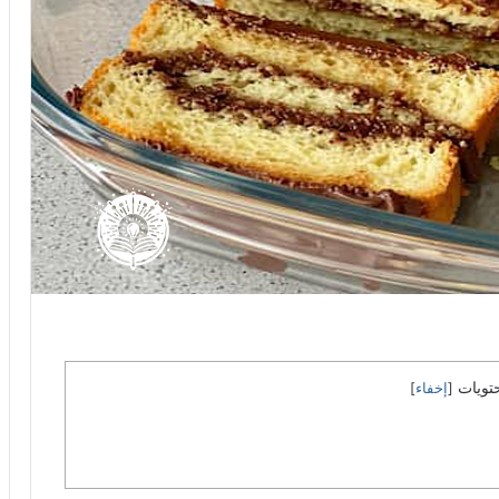
تويات
[
إخفاء
]