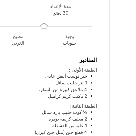
مدة الإعداد
دقائق
30
دقائق
وجبة
مطبخ
حلويات
الغربي
المقادير
الطبقة الأولى :
خبز توست أبيض عادي
1
لتر
حليب سائل
4
ملاعق
كبيرة من السكر.
2
باكيت
كريم كراميل
الطبقة الثانية :
½
كوب
حليب بارد سائل
2
مغلف
كريمة بودرة
1
علبة
من القشطة
4
قطع
جبن (مثل جبن كيري)