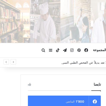
فيسبوك
بينتيريست
انستقرام
تيلقرام
‫TikTok
ابحث عن
إضافة عمود جانبي
لمجموعة
لا تعد بديلاً عن الفحص الطبي السريري، دائمًا استشر الطبيب.
تابعنا
1٬900
المتابعين