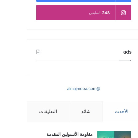
248
المتابعين
ads
@almajmooa.com
الأحدث
شائع
التعليقات
مقاومة الأنسولين المقدمة