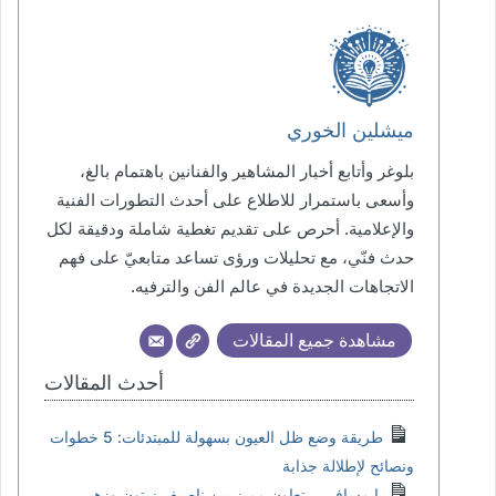
ميشلين الخوري
بلوغر وأتابع أخبار المشاهير والفنانين باهتمام بالغ،
وأسعى باستمرار للاطلاع على أحدث التطورات الفنية
والإعلامية. أحرص على تقديم تغطية شاملة ودقيقة لكل
حدث فنّي، مع تحليلات ورؤى تساعد متابعيّ على فهم
الاتجاهات الجديدة في عالم الفن والترفيه.
مشاهدة جميع المقالات
أحدث المقالات
طريقة وضع ظل العيون بسهولة للمبتدئات: 5 خطوات
ونصائح لإطلالة جذابة
يا مسافر … تعاون مميز بين ناصيف زيتون وزهير