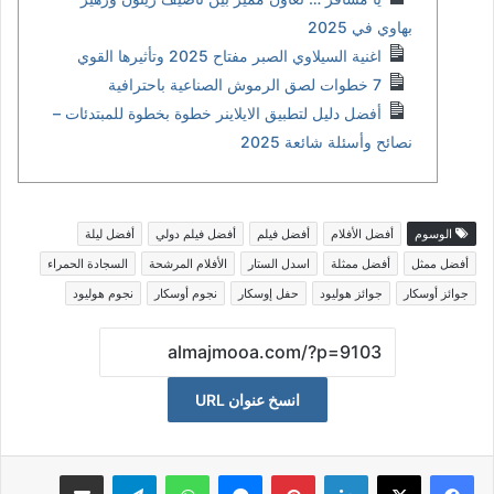
بهاوي في 2025
اغنية السيلاوي الصبر مفتاح 2025 وتأثيرها القوي
7 خطوات لصق الرموش الصناعية باحترافية
أفضل دليل لتطبيق الايلاينر خطوة بخطوة للمبتدئات –
نصائح وأسئلة شائعة 2025
الوسوم
أفضل الأفلام
أفضل فيلم
أفضل فيلم دولي
أفضل ليلة
أفضل ممثل
أفضل ممثلة
اسدل الستار
الأفلام المرشحة
السجادة الحمراء
جوائز أوسكار
جوائز هوليود
حفل إوسكار
نجوم أوسكار
نجوم هوليود
انسخ عنوان URL
لينكدإن
بينتيريست
ماسنجر
واتساب
تيلقرام
مشاكة بواسطة البريد الالكتروني