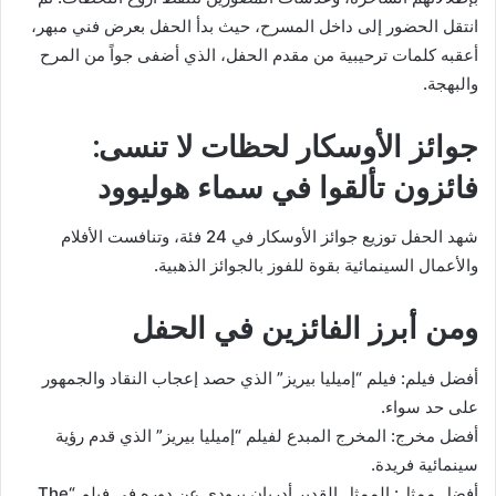
انتقل الحضور إلى داخل المسرح، حيث بدأ الحفل بعرض فني مبهر،
أعقبه كلمات ترحيبية من مقدم الحفل، الذي أضفى جواً من المرح
والبهجة.
جوائز الأوسكار لحظات لا تنسى:
فائزون تألقوا في سماء هوليوود
شهد الحفل توزيع جوائز الأوسكار في 24 فئة، وتنافست الأفلام
والأعمال السينمائية بقوة للفوز بالجوائز الذهبية.
ومن أبرز الفائزين في الحفل
أفضل فيلم: فيلم “إميليا بيريز” الذي حصد إعجاب النقاد والجمهور
على حد سواء.
أفضل مخرج: المخرج المبدع لفيلم “إميليا بيريز” الذي قدم رؤية
سينمائية فريدة.
أفضل ممثل: الممثل القدير أدريان برودي عن دوره في فيلم “The