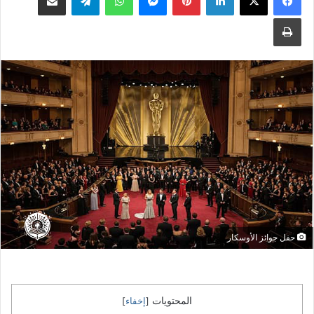
طباعة
حفل جوائز الأوسكار
المحتويات
[
إخفاء
]