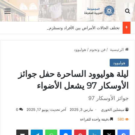
ابحث عن
الق
تختلف الحالات الأمراض بين الأفراد وتستلزم فحصاً سريرياً دقيقاً. المعلومات الواردة في هذا الموقع تهدف إلى التثقيف والتوعية فقط، ولا تعد بديلاً عن الفحص الطبي السريري، دائمًا استشر الطبيب.
الرئيسية
/
فن ونجوم
/
هوليوود
هوليوود
ليلة هوليوود الساحرة حفل جوائز
الأوسكار 97 يشعل الأضواء
جوائز الأوسكار 97
ميشلين الخوري
مارس 3, 2025
آخر تحديث: يونيو 17, 2025
0
580
دقيقة واحدة للقراءة
فيسبوك
‫X
لينكدإن
بينتيريست
ماسنجر
واتساب
تيلقرام
مشاكة بواسطة البريد الالكتروني