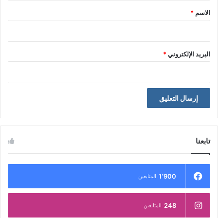
*
الاسم
*
البريد الإلكتروني
*
تابعنا
1٬900
المتابعين
248
المتابعين