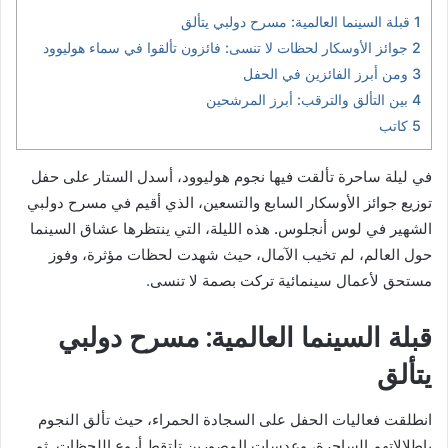
1
قبلة السينما العالمية: مسرح دولبي يتألق
2
جوائز الأوسكار لحظات لا تنسى: فائزون تألقوا في سماء هوليوود
3
ومن أبرز الفائزين في الحفل
4
بين التألق والترقب: أبرز المرشحين
5
كاتب
في ليلة ساحرة تألقت فيها نجوم هوليوود، أسدل الستار على حفل
توزيع جوائز الأوسكار السابع والتسعين، الذي أقيم في مسرح دولبي
الشهير في لوس أنجلوس. هذه الليلة، التي ينتظرها عشاق السينما
حول العالم، لم تخيب الآمال، حيث شهدت لحظات مؤثرة، وفوز
مستحق لأعمال سينمائية تركت بصمة لا تنسى
.
قبلة السينما العالمية: مسرح دولبي
يتألق
انطلقت فعاليات الحفل على السجادة الحمراء، حيث تألق النجوم
بإطلالاتهم الساحرة، وعدسات المصورين تلتقط أروع اللحظات. ثم