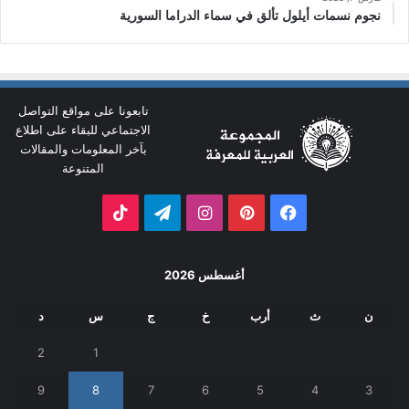
نجوم نسمات أيلول تألق في سماء الدراما السورية
تابعونا على مواقع التواصل
الاجتماعي للبقاء على اطلاع
بآخر المعلومات والمقالات
المتنوعة
فيسبوك
بينتيريست
انستقرام
تيلقرام
‫TikTok
أغسطس 2026
ن
ث
أرب
خ
ج
س
د
2
1
9
8
7
6
5
4
3