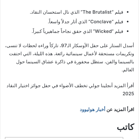
فيلم “The Brutalist” الذي نال استحسان النقاد.
فيلم “Conclave” الذي أثار جدلاً واسعاً.
فيلم “Wicked” الذي حقق نجاحاً جماهيرياً كبيراً.
أسدل الستار على حفل الأوسكار الـ97، تاركاً وراءه لحظات لا تنسى،
وتكريمات مستحقة لأعمال سينمائية رائعة. هذه الليلة، التي احتفت
بالسينما والفن، ستظل محفورة في ذاكرة عشاق السينما حول
العالم.
أقرأ المزيد أنجلينا جولي تخطف الأضواء في حفل جوائز اختيار النقاد
2025
اقرأ المزيد عن
أخبار هوليوود
كاتب