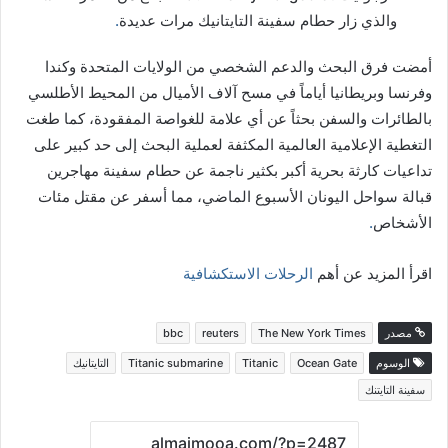
والذي زار حطام سفينة التايتانيك مرات عديدة
.
أمضت فرق البحث والدعم الشخصي من الولايات المتحدة وكندا
وفرنسا وبريطانيا أياماً في مسح آلاف الأميال من المحيط الأطلسي
بالطائرات والسفن بحثاً عن أي علامة للغواصة المفقودة، كما طغت
التغطية الإعلامية العالمية المكثفة لعملية البحث إلى حد كبير على
تداعيات كارثة بحرية أكبر بكثير ناجمة عن حطام سفينة مهاجرين
قبالة سواحل اليونان الأسبوع الماضي، مما أسفر عن مقتل مئات
الأشخاص
.
اقرأ المزيد عن أهم
الرحلات الاستكشافية
مصدر
The New York Times
reuters
bbc
الوسوم
Ocean Gate
Titanic
Titanic submarine
التايتانيك
سفينة التايتنك