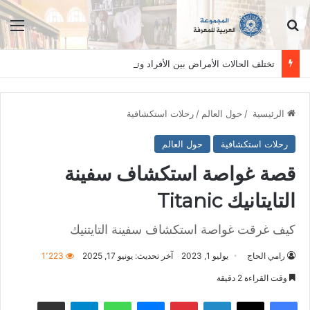
ابحث عن
الق
تختلف الحالات الأمراض بين الأفراد وتستلزم فحصاً سريرياً دقيقاً. المعلومات الواردة في هذا الموقع تهدف إلى التثقيف والتوعية فقط، ولا تعد بديلاً عن الفحص الطبي السريري، دائمًا استشر الطبيب.
الرئيسية
/
حول العالم
/
رحلات استكشافية
رحلات استكشافية
حول العالم
قصة غواصة استكشاف سفينة
التايتانيك Titanic
كيف غرقت غواصة استكشاف سفينة التايتنيك
رامي الحاج
يوليو 1, 2023
آخر تحديث: يونيو 17, 2025
1٬223
وقت القراءة 2 دقيقة
فيسبوك
‫X
لينكدإن
بينتيريست
ماسنجر
واتساب
تيلقرام
مشاكة بواسطة البريد الالكتروني