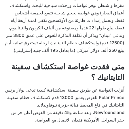
مقرها واشنطن توفر غواصات ورحلات سياحية للبحث واستكشاف
أعماق البحار) وهي غواصة بحجم شاحنة تتسع لخمسة أشخاص
فقط، وتحمل إمدادات طارئة من الأوكسجين تكفي لمدة أربعة أيام
فقط، يبلغ طولها 22 قدماً ومصنوعة من ألياف الكربون والتيتانيوم،
وتدعى “تيتان” ويذكر أن تكلفة التذكرة للغوص على عمق 3800 متر
(12500 قدم) واستكشاف حطام التايتانيك لرحلة تستغرق ثمانية أيام
يبلغ 250 ألف دولار أميركي (ما يعادل 195 ألف جنيه إسترليني).
متى فقدت غواصة استكشاف سفينة
التايتانيك ؟
أُنزلت الغواصة عن طريق سفينة استكشافية كندية تدعى بولار برنس
Polar Prince للغوص بعمق 13000 قدم لاستكشاف حطام سفينة
التايتانيك في قاع المحيط قبالة جزيرة نيوفاوندلاند
Newfoundland، وبعد ساعة و45 دقيقة من الغوص أعلن حراس
خفر السواحل الأمريكية فقدان الاتصال مع الغواصة.