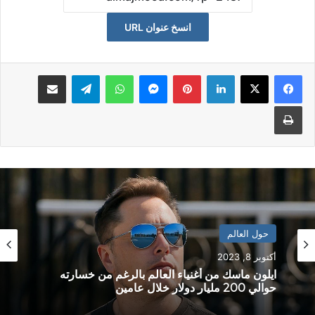
انسخ عنوان URL
لينكدإن
بينتيريست
ماسنجر
واتساب
تيلقرام
مشاكة بواسطة البريد الالكتروني
طباعة
حول العالم
أكتوبر 8, 2023
ايلون ماسك من أغنياء العالم بالرغم من خسارته
حوالي 200 مليار دولار خلال عامين