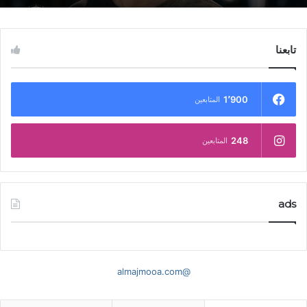
تابعنا
1٬900
المتابعين
248
المتابعين
ads
@almajmooa.com