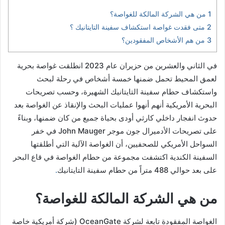
1
من هي الشركة المالكة للغواصة؟
2
متى فقدت غواصة استكشاف سفينة التايتانيك ؟
3
من هم الأشخاص المفقودين؟
في الثاني والعشرين من حزيران عام 2023 انطلقت غواصة بحرية
لعمق المحيط تحمل ضمنها خمسة أشخاص في رحلة لبحث
واستكشاف حطام سفينة التايتانيك الشهيرة، وحسب تصريحات
البحرية الأمريكية أنهم أنهوا عمليات البحث والإنقاذ عن الغواصة بعد
حدوث انفجار داخلي كارثي أودى بحياة جميع من كان ضمنها، وبناءً
على تصريحات الأدميرال جون موجر John Mauger في خفر
السواحل الأمريكي للصحفيين، أن الغواصة الآلية التي أطلقتها
السفينة الكندية اكتشفت مجموعة من حطام الغواصة في قاع البحر
على بعد حوالي 488 متراً من حطام سفينة التايتانيك
.
من هي الشركة المالكة للغواصة؟
الغواصة المفقودة تابعة لشركة OceanGate (شركة أمريكية خاصة