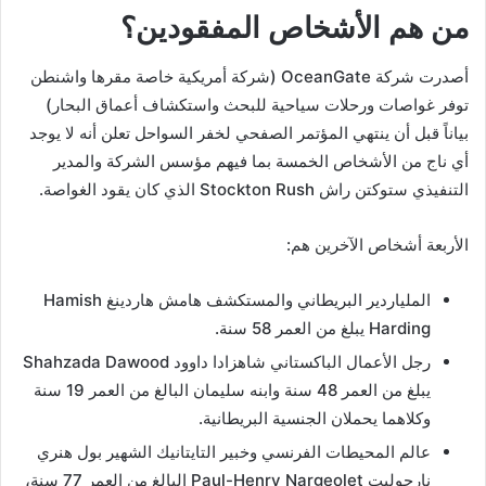
من هم الأشخاص المفقودين؟
أصدرت شركة OceanGate (شركة أمريكية خاصة مقرها واشنطن
توفر غواصات ورحلات سياحية للبحث واستكشاف أعماق البحار)
بياناً قبل أن ينتهي المؤتمر الصفحي لخفر السواحل تعلن أنه لا يوجد
أي ناج من الأشخاص الخمسة بما فيهم مؤسس الشركة والمدير
التنفيذي ستوكتن راش Stockton Rush الذي كان يقود الغواصة.
الأربعة أشخاص الآخرين هم:
الملياردير البريطاني والمستكشف هامش هاردينغ Hamish
Harding يبلغ من العمر 58 سنة.
رجل الأعمال الباكستاني شاهزادا داوود Shahzada Dawood
يبلغ من العمر 48 سنة وابنه سليمان البالغ من العمر 19 سنة
وكلاهما يحملان الجنسية البريطانية.
عالم المحيطات الفرنسي وخبير التايتانيك الشهير بول هنري
نارجوليت Paul-Henry Nargeolet البالغ من العمر 77 سنة،