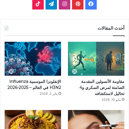
ف
ب
ا
ت
ي
ي
ن
ي
T
س
ن
س
ل
i
أحدث المقالات
ب
ت
ت
ق
k
و
ي
ق
ر
T
ك
ر
ر
ا
o
ي
ا
م
k
مقاومة الأنسولين المقدمة
الإنفلونزا الموسمية Influenza
س
م
الصامتة لمرض السكري و4
H3N2 في العالم – 2025-2026
تحاليل لاستكشافه
يناير 2, 2026
ت
مايو 15, 2026