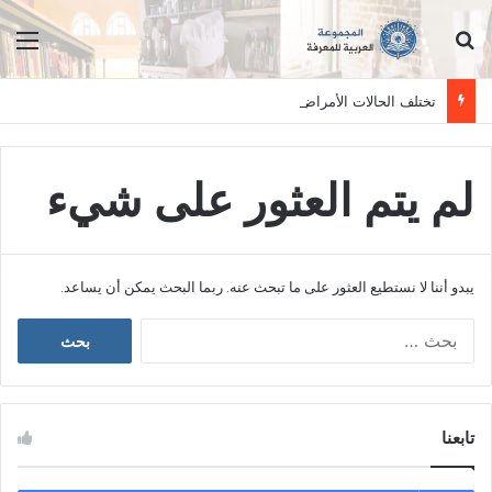
ابحث عن
الق
تختلف الحالات الأمراض بين الأفراد وتستلزم فحصاً سريرياً دقيقاً. المعلومات الواردة في هذا الموقع تهدف إلى التثقيف والتوعية فقط، ولا تعد بديلاً عن الفحص الطبي السريري، دائمًا استشر الطبيب.
لم يتم العثور على شيء
يبدو أننا لا نستطيع العثور على ما تبحث عنه. ربما البحث يمكن أن يساعد.
ا
ل
ب
ح
ث
تابعنا
ع
ن
: