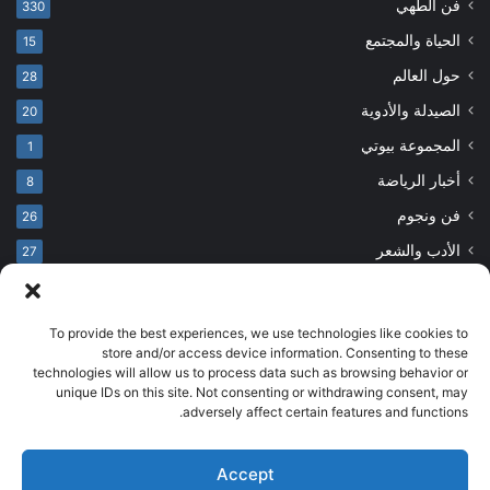
فن الطهي
330
الحياة والمجتمع
15
حول العالم
28
الصيدلة والأدوية
20
المجموعة بيوتي
1
أخبار الرياضة
8
فن ونجوم
26
الأدب والشعر
27
To provide the best experiences, we use technologies like cookies to
© حقوق النشر 2026، جميع الحقوق محفوظة
store and/or access device information. Consenting to these
technologies will allow us to process data such as browsing behavior or
developed by salehsounbol.com
unique IDs on this site. Not consenting or withdrawing consent, may
الرئيسية
من نحن
إخلاء مسؤولية
اتصل بنا
سياسة الخصوصية
adversely affect certain features and functions.
انضم لفريقنا
Accept