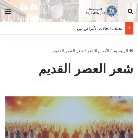
ابحث عن
الق
تختلف الحالات الأمراض بين الأفراد وتستلزم فحصاً سريرياً دقيقاً. المعلومات الواردة في هذا الموقع تهدف إلى التثقيف والتوعية فقط، ولا تعد بديلاً عن الفحص الطبي السريري، دائمًا استشر الطبيب.
الرئيسية
/
الأدب والشعر
/
شعر العصر القديم
شعر العصر القديم