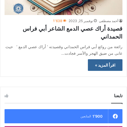
أحمد مصطفى
نوفمبر 25, 2023
1٬638
قصيدة أراك عصي الدمع الشاعر أبي فراس
الحمداني
رائعة من روائع أبي فراس الحمداني وقصيدته ‘ أراك عصي الدمع ‘ حيث
عانى من ضيق الهجر والأسر فجادت…
اقرأ المزيد »
تابعنا
1٬900
المتابعين