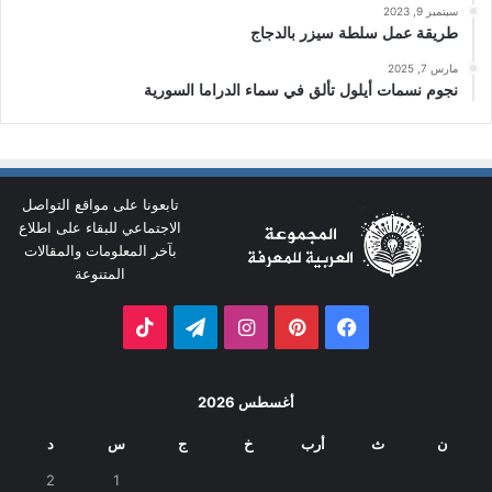
سبتمبر 9, 2023
طريقة عمل سلطة سيزر بالدجاج
مارس 7, 2025
نجوم نسمات أيلول تألق في سماء الدراما السورية
تابعونا على مواقع التواصل
الاجتماعي للبقاء على اطلاع
بآخر المعلومات والمقالات
المتنوعة
فيسبوك
بينتيريست
انستقرام
تيلقرام
‫TikTok
أغسطس 2026
ن
ث
أرب
خ
ج
س
د
2
1