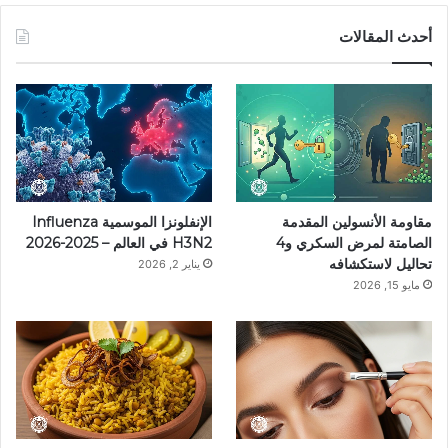
س
ن
س
ل
i
أحدث المقالات
ب
ت
ت
ق
k
و
ي
ق
ر
T
ك
ر
ر
ا
o
ي
ا
م
k
مقاومة الأنسولين المقدمة
الإنفلونزا الموسمية Influenza
س
م
الصامتة لمرض السكري و4
H3N2 في العالم – 2025-2026
تحاليل لاستكشافه
يناير 2, 2026
ت
مايو 15, 2026