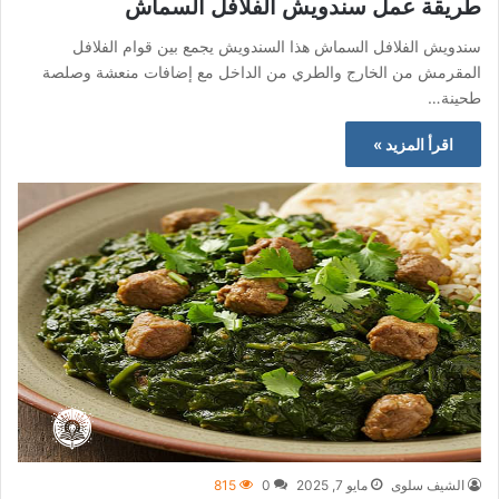
طريقة عمل سندويش الفلافل السماش
سندويش الفلافل السماش هذا السندويش يجمع بين قوام الفلافل
المقرمش من الخارج والطري من الداخل مع إضافات منعشة وصلصة
طحينة…
اقرأ المزيد »
الشيف سلوى
مايو 7, 2025
0
815