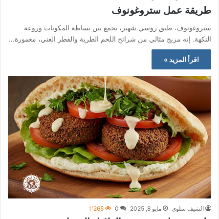
طريقة عمل ستروغونوف
ستروغونوف، طبق روسي شهير، يجمع بين بساطة المكونات وروعة
النكهة. إنه مزيج مثالي من شرائح اللحم الطرية والفطر الغني، مغمورة…
اقرأ المزيد »
الشيف سلوى
مايو 8, 2025
0
1٬265