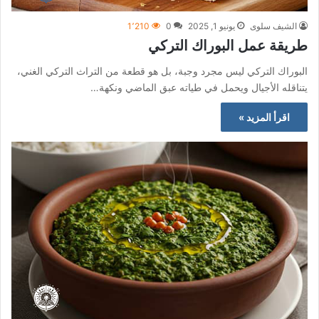
الشيف سلوى
يونيو 1, 2025
0
1٬210
طريقة عمل البوراك التركي
البوراك التركي ليس مجرد وجبة، بل هو قطعة من التراث التركي الغني،
يتناقله الأجيال ويحمل في طياته عبق الماضي ونكهة…
اقرأ المزيد »