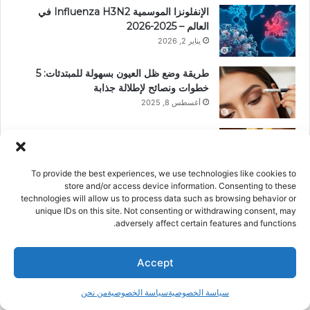
الإنفلونزا الموسمية Influenza H3N2 في
العالم – 2025-2026
يناير 2, 2026
طريقة وضع ظل العيون بسهولة للمبتدئات: 5
خطوات ونصائح لإطلالة جذابة
أغسطس 8, 2025
طريقة عمل المعدس، الطبق الخليجي الشهير
أغسطس 4, 2025
To provide the best experiences, we use technologies like cookies to
store and/or access device information. Consenting to these
يا مسافر … تعاون مميز بين ناصيف زيتون وزهير
technologies will allow us to process data such as browsing behavior or
بهاوي في 2025
unique IDs on this site. Not consenting or withdrawing consent, may
adversely affect certain features and functions.
أغسطس 1, 2025
Accept
ف
ب
ا
ت
سياسة الخصوصية
سياسة الخصوصية
من نحن
ي
ي
ن
ي
T