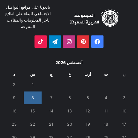
تابعونا على مواقع التواصل
الاجتماعي للبقاء على اطلاع
بآخر المعلومات والمقالات
المتنوعة
فيسبوك
بينتيريست
انستقرام
تيلقرام
‫TikTok
أغسطس 2026
ن
ث
أرب
خ
ج
س
د
2
1
9
8
7
6
5
4
3
16
15
14
13
12
11
10
23
22
21
20
19
18
17
30
29
28
27
26
25
24