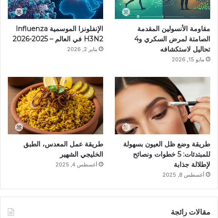
ي
ا
م
k
مقاومة الأنسولين المقدمة
الإنفلونزا الموسمية Influenza
س
م
الصامتة لمرض السكري و4
H3N2 في العالم – 2025-2026
تحاليل لاستكشافه
يناير 2, 2026
ت
مايو 15, 2026
طريقة وضع ظل العيون بسهولة
طريقة عمل المعدس، الطبق
للمبتدئات: 5 خطوات ونصائح
الخليجي الشهير
لإطلالة جذابة
أغسطس 4, 2025
أغسطس 8, 2025
مقالات رائجة