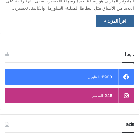
المايونيز المنزلي هو إضافة لذيذة وسهلة التحضير، يضفي نكهة رائعة على
العديد من الأطباق مثل البطاطا المقلية، الشاورما، والكاستا. تحضيره…
اقرأ المزيد »
تابعنا
1٬900
المتابعين
248
المتابعين
ads