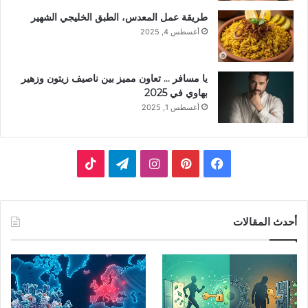
طريقة عمل المعدس، الطبق الخليجي الشهير
أغسطس 4, 2025
يا مسافر … تعاون مميز بين ناصيف زيتون وزهير
بهاوي في 2025
أغسطس 1, 2025
ف
ب
ا
ت
ي
ي
ن
ي
T
س
ن
س
ل
i
أحدث المقالات
ب
ت
ت
ق
k
و
ي
ق
ر
T
ك
ر
ر
ا
o