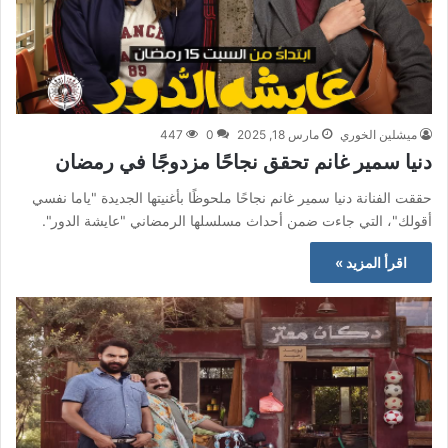
ميشلين الخوري
مارس 18, 2025
0
447
دنيا سمير غانم تحقق نجاحًا مزدوجًا في رمضان
حققت الفنانة دنيا سمير غانم نجاحًا ملحوظًا بأغنيتها الجديدة "ياما نفسي
أقولك"، التي جاءت ضمن أحداث مسلسلها الرمضاني "عايشة الدور".
اقرأ المزيد »