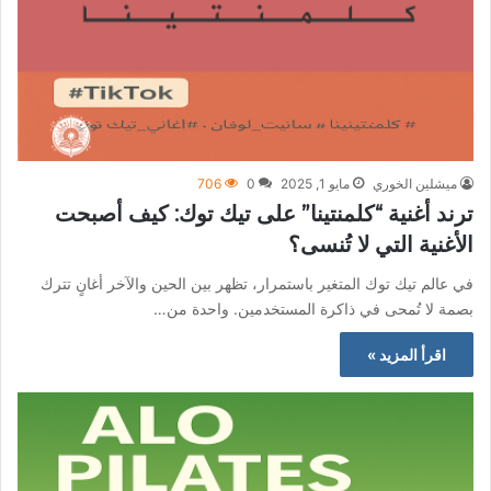
ميشلين الخوري
مايو 1, 2025
0
706
ترند أغنية “كلمنتينا” على تيك توك: كيف أصبحت
الأغنية التي لا تُنسى؟
في عالم تيك توك المتغير باستمرار، تظهر بين الحين والآخر أغانٍ تترك
بصمة لا تُمحى في ذاكرة المستخدمين. واحدة من…
اقرأ المزيد »