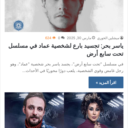
ميشلين الخوري
مارس 30, 2025
0
624
ياسر بحر: تجسيد بارع لشخصية عماد في مسلسل
تحت سابع أرض
في مسلسل "تحت سابع أرض"، يجسد ياسر بحر شخصية "عماد"، وهو
رجل غامض وقوي الشخصية، يلعب دورًا محوريًا في الأحداث…
اقرأ المزيد »