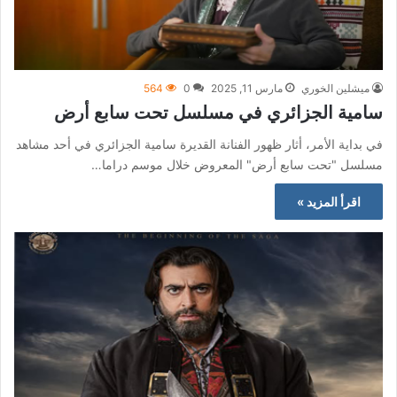
ميشلين الخوري
مارس 11, 2025
0
564
سامية الجزائري في مسلسل تحت سابع أرض
في بداية الأمر، أثار ظهور الفنانة القديرة سامية الجزائري في أحد مشاهد
مسلسل "تحت سابع أرض" المعروض خلال موسم دراما…
اقرأ المزيد »