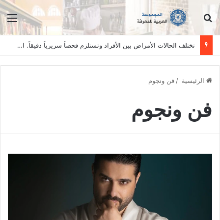
ابحث عن
الق
تختلف الحالات الأمراض بين الأفراد وتستلزم فحصاً سريرياً دقيقاً. المعلومات الواردة في هذا الموقع تهدف إلى التثقيف والتوعية فقط، ولا تعد بديلاً عن الفحص الطبي السريري، دائمًا استشر الطبيب.
الرئيسية
/
فن ونجوم
فن ونجوم