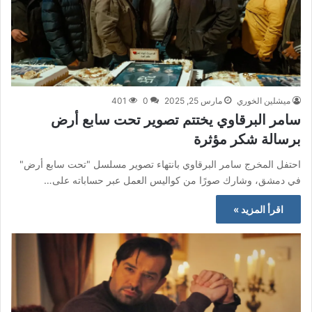
ميشلين الخوري
مارس 25, 2025
0
401
سامر البرقاوي يختتم تصوير تحت سابع أرض
برسالة شكر مؤثرة
احتفل المخرج سامر البرقاوي بانتهاء تصوير مسلسل "تحت سابع أرض"
في دمشق، وشارك صورًا من كواليس العمل عبر حساباته على…
اقرأ المزيد »