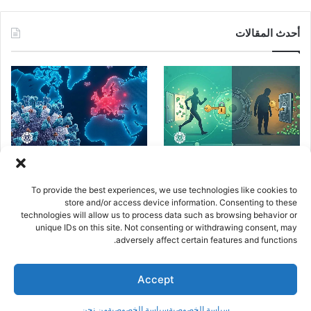
ي
ي
ن
ي
T
س
ن
س
ل
i
أحدث المقالات
ب
ت
ت
ق
k
و
ي
ق
ر
T
ك
ر
ر
ا
o
ي
ا
م
k
مقاومة الأنسولين المقدمة
الإنفلونزا الموسمية Influenza
س
م
الصامتة لمرض السكري و4
H3N2 في العالم – 2025-2026
To provide the best experiences, we use technologies like cookies to
تحاليل لاستكشافه
يناير 2, 2026
ت
store and/or access device information. Consenting to these
مايو 15, 2026
technologies will allow us to process data such as browsing behavior or
unique IDs on this site. Not consenting or withdrawing consent, may
adversely affect certain features and functions.
Accept
سياسة الخصوصية
سياسة الخصوصية
من نحن