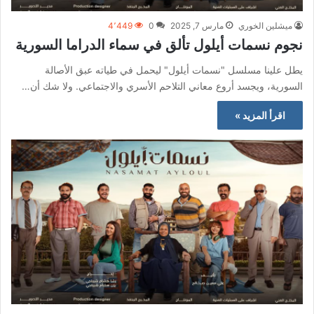
ميشلين الخوري
مارس 7, 2025
0
4٬449
نجوم نسمات أيلول تألق في سماء الدراما السورية
يطل علينا مسلسل "نسمات أيلول" ليحمل في طياته عبق الأصالة
السورية، ويجسد أروع معاني التلاحم الأسري والاجتماعي. ولا شك أن…
اقرأ المزيد »