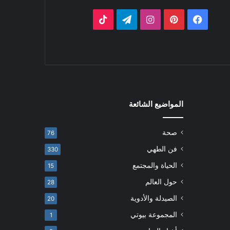
فيسبوك
بينتيريست
انستقرام
تيلقرام
‫TikTok
المواضيع الشائعة
صحة
76
فن الطهي
330
الحياة والمجتمع
15
حول العالم
28
الصيدلة والأدوية
20
المجموعة بيوتي
1