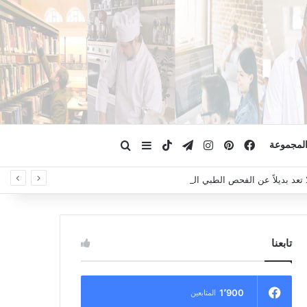
فيسبوك
بينتيريست
انستقرام
تيلقرام
‫TikTok
ابحث عن
إضافة عمود جانبي
لمجموعة
لا تعد بديلاً عن الفحص الطبي السريري، دائمًا استشر الطبيب.
تابعنا
1٬900
المتابعين