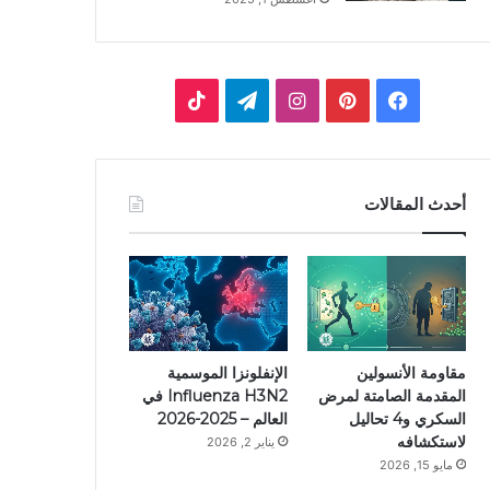
ف
ب
ا
ت
ي
ي
ن
ي
T
س
ن
س
ل
i
أحدث المقالات
ب
ت
ت
ق
k
و
ي
ق
ر
T
ك
ر
ر
ا
o
ي
ا
م
k
مقاومة الأنسولين
الإنفلونزا الموسمية
المقدمة الصامتة لمرض
Influenza H3N2 في
س
م
السكري و4 تحاليل
العالم – 2025-2026
لاستكشافه
يناير 2, 2026
ت
مايو 15, 2026