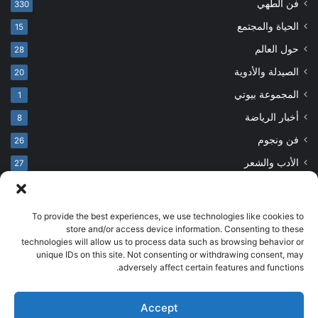
فن الطهي
330
الحياة والمجتمع
15
حول العالم
28
الصيدلة والأدوية
20
المجموعة بيوتي
1
أخبار الرياضة
8
فن ونجوم
26
الأدب والشعر
27
To provide the best experiences, we use technologies like cookies to
© حقوق النشر 2026، جميع الحقوق محفوظة
store and/or access device information. Consenting to these
technologies will allow us to process data such as browsing behavior or
developed by salehsounbol.com
unique IDs on this site. Not consenting or withdrawing consent, may
الرئيسية
من نحن
إخلاء مسؤولية
اتصل بنا
سياسة الخصوصية
adversely affect certain features and functions.
انضم لفريقنا
Accept