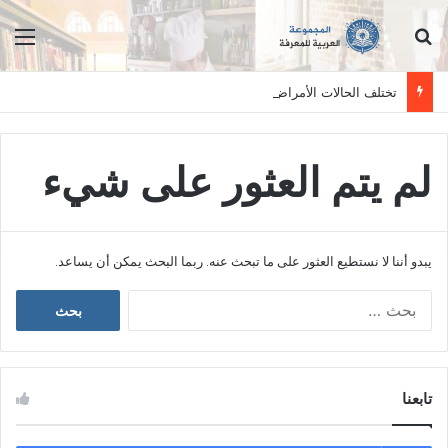
ابحث عن
الق
تختلف الحالات الأمراض بين الأفراد وتستلزم فحصاً سريرياً دقيقاً. المعلومات الواردة في هذا الموقع تهدف إلى التثقيف والتوعية فقط، ولا تعد بديلاً عن الفحص الطبي السريري، دائمًا استشر الطبيب.
لم يتم العثور على شيء
يبدو أننا لا نستطيع العثور على ما تبحث عنه. ربما البحث يمكن أن يساعد.
ا
ل
ب
ح
ث
تابعنا
ع
ن
: