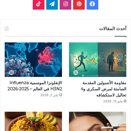
ف
ب
ا
ت
ي
ي
ن
ي
T
س
ن
س
ل
i
أحدث المقالات
ب
ت
ت
ق
k
و
ي
ق
ر
T
ك
ر
ر
ا
o
ي
ا
م
k
مقاومة الأنسولين المقدمة
الإنفلونزا الموسمية Influenza
س
م
الصامتة لمرض السكري و4
H3N2 في العالم – 2025-2026
تحاليل لاستكشافه
يناير 2, 2026
ت
مايو 15, 2026