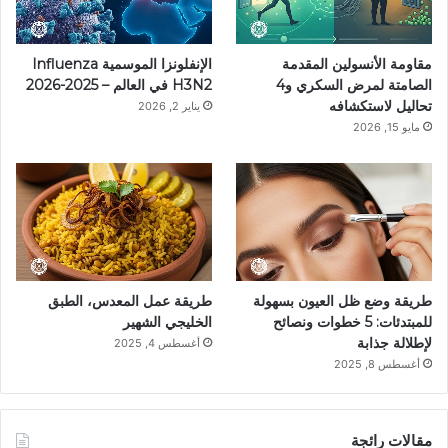
ي
ا
م
k
مقاومة الأنسولين المقدمة
الإنفلونزا الموسمية Influenza
س
م
الصامتة لمرض السكري و4
H3N2 في العالم – 2025-2026
تحاليل لاستكشافه
يناير 2, 2026
ت
مايو 15, 2026
طريقة وضع ظل العيون بسهولة
طريقة عمل المعدس، الطبق
للمبتدئات: 5 خطوات ونصائح
الخليجي الشهير
لإطلالة جذابة
أغسطس 4, 2025
أغسطس 8, 2025
مقالات رائجة