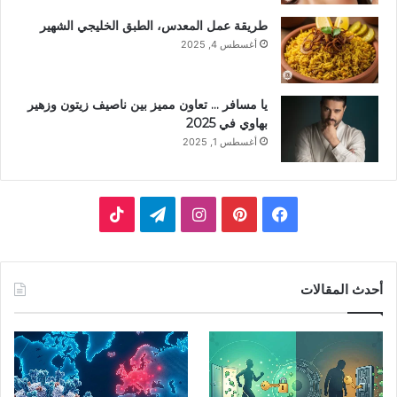
طريقة عمل المعدس، الطبق الخليجي الشهير
أغسطس 4, 2025
يا مسافر … تعاون مميز بين ناصيف زيتون وزهير
بهاوي في 2025
أغسطس 1, 2025
ف
ب
ا
ت
ي
ي
ن
ي
T
س
ن
س
ل
i
أحدث المقالات
ب
ت
ت
ق
k
و
ي
ق
ر
T
ك
ر
ر
ا
o