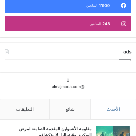
1٬900
المتابعين
248
المتابعين
ads
@almajmooa.com
الأحدث
شائع
التعليقات
مقاومة الأنسولين المقدمة الصامتة لمرض
السكري و4 تحاليل لاستكشافه