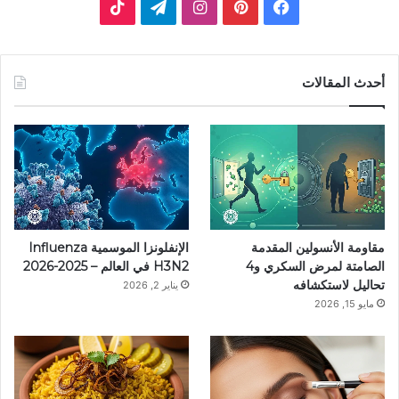
ف
ب
ا
ت
ي
ي
ن
ي
T
س
ن
س
ل
i
أحدث المقالات
ب
ت
ت
ق
k
و
ي
ق
ر
T
ك
ر
ر
ا
o
ي
ا
م
k
مقاومة الأنسولين المقدمة
الإنفلونزا الموسمية Influenza
س
م
الصامتة لمرض السكري و4
H3N2 في العالم – 2025-2026
تحاليل لاستكشافه
يناير 2, 2026
ت
مايو 15, 2026