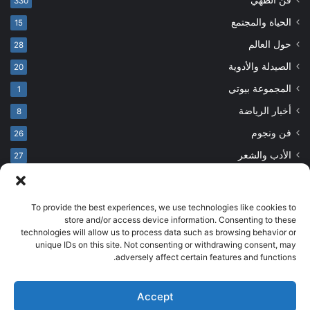
330
الحياة والمجتمع
15
حول العالم
28
الصيدلة والأدوية
20
المجموعة بيوتي
1
أخبار الرياضة
8
فن ونجوم
26
الأدب والشعر
27
To provide the best experiences, we use technologies like cookies to
© حقوق النشر 2026، جميع الحقوق محفوظة
store and/or access device information. Consenting to these
technologies will allow us to process data such as browsing behavior or
developed by salehsounbol.com
unique IDs on this site. Not consenting or withdrawing consent, may
الرئيسية
من نحن
إخلاء مسؤولية
اتصل بنا
سياسة الخصوصية
adversely affect certain features and functions.
انضم لفريقنا
Accept