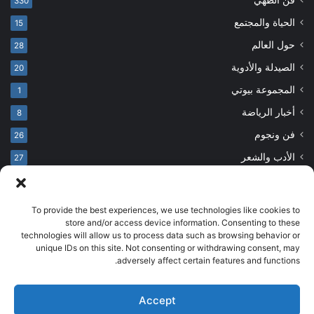
330
الحياة والمجتمع
15
حول العالم
28
الصيدلة والأدوية
20
المجموعة بيوتي
1
أخبار الرياضة
8
فن ونجوم
26
الأدب والشعر
27
To provide the best experiences, we use technologies like cookies to
© حقوق النشر 2026، جميع الحقوق محفوظة
store and/or access device information. Consenting to these
technologies will allow us to process data such as browsing behavior or
developed by salehsounbol.com
unique IDs on this site. Not consenting or withdrawing consent, may
الرئيسية
من نحن
إخلاء مسؤولية
اتصل بنا
سياسة الخصوصية
adversely affect certain features and functions.
انضم لفريقنا
Accept