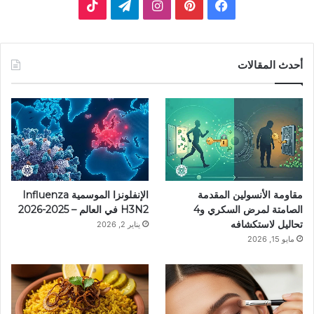
ف
ب
ا
ت
ي
ي
ن
ي
T
س
ن
س
ل
i
أحدث المقالات
ب
ت
ت
ق
k
و
ي
ق
ر
T
ك
ر
ر
ا
o
ي
ا
م
k
مقاومة الأنسولين المقدمة
الإنفلونزا الموسمية Influenza
س
م
الصامتة لمرض السكري و4
H3N2 في العالم – 2025-2026
تحاليل لاستكشافه
يناير 2, 2026
ت
مايو 15, 2026