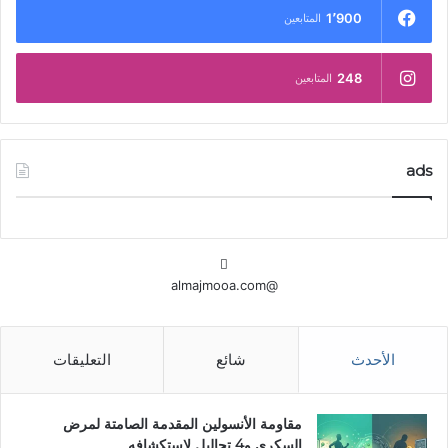
1٬900
المتابعين
248
المتابعين
ads
@almajmooa.com
الأحدث
شائع
التعليقات
مقاومة الأنسولين المقدمة الصامتة لمرض
السكري و4 تحاليل لاستكشافه