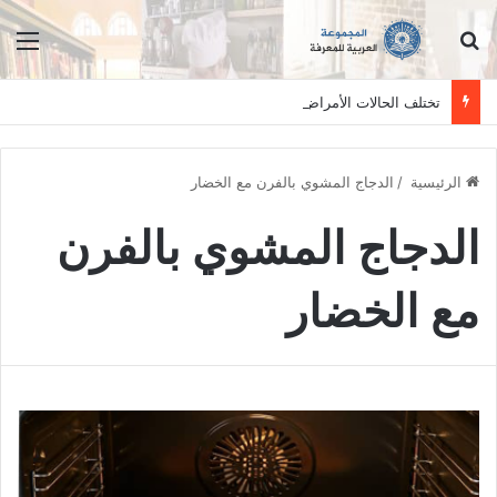
ابحث عن
الق
تختلف الحالات الأمراض بين الأفراد وتستلزم فحصاً سريرياً دقيقاً. المعلومات الواردة في هذا الموقع تهدف إلى التثقيف والتوعية فقط، ولا تعد بديلاً عن الفحص الطبي السريري، دائمًا استشر الطبيب.
الرئيسية
/
الدجاج المشوي بالفرن مع الخضار
الدجاج المشوي بالفرن
مع الخضار