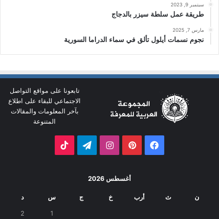
سبتمبر 9, 2023
طريقة عمل سلطة سيزر بالدجاج
مارس 7, 2025
نجوم نسمات أيلول تألق في سماء الدراما السورية
تابعونا على مواقع التواصل
الاجتماعي للبقاء على اطلاع
بآخر المعلومات والمقالات
المتنوعة
فيسبوك
بينتيريست
انستقرام
تيلقرام
‫TikTok
أغسطس 2026
ن
ث
أرب
خ
ج
س
د
2
1