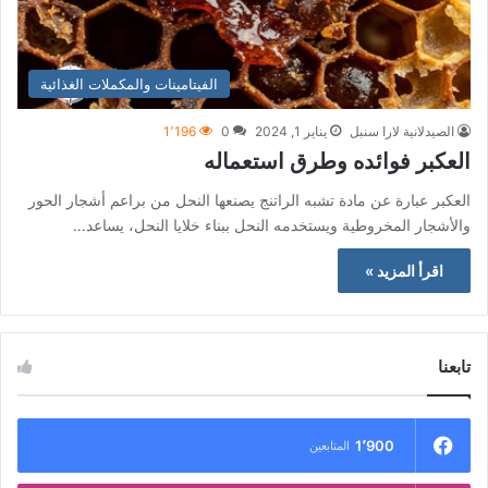
الفيتامينات والمكملات الغذائية
الصيدلانية لارا سنبل
يناير 1, 2024
0
1٬196
العكبر فوائده وطرق استعماله
العكبر عبارة عن مادة تشبه الراتنج يصنعها النحل من براعم أشجار الحور
والأشجار المخروطية ويستخدمه النحل ببناء خلايا النحل، يساعد…
اقرأ المزيد »
تابعنا
1٬900
المتابعين