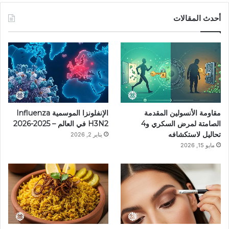
س
ن
س
ل
i
أحدث المقالات
ب
ت
ت
ق
k
و
ي
ق
ر
T
ك
ر
ر
ا
o
ي
ا
م
k
مقاومة الأنسولين المقدمة
الإنفلونزا الموسمية Influenza
س
م
الصامتة لمرض السكري و4
H3N2 في العالم – 2025-2026
تحاليل لاستكشافه
يناير 2, 2026
ت
مايو 15, 2026