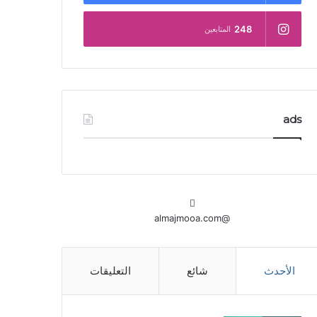
248
المتابعين
ads
@almajmooa.com
الأحدث
شائع
التعليقات