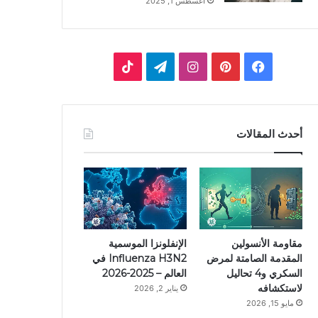
أغسطس 1, 2025
ف
ب
ا
ت
ي
ي
ن
ي
T
س
ن
س
ل
i
أحدث المقالات
ب
ت
ت
ق
k
و
ي
ق
ر
T
ك
ر
ر
ا
o
ي
ا
م
k
مقاومة الأنسولين
الإنفلونزا الموسمية
المقدمة الصامتة لمرض
Influenza H3N2 في
س
م
السكري و4 تحاليل
العالم – 2025-2026
لاستكشافه
يناير 2, 2026
ت
مايو 15, 2026