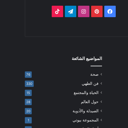
فيسبوك
بينتيريست
انستقرام
تيلقرام
‫TikTok
المواضيع الشائعة
صحة
76
فن الطهي
330
الحياة والمجتمع
15
حول العالم
28
الصيدلة والأدوية
20
المجموعة بيوتي
1