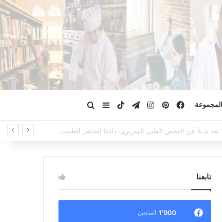
فيسبوك
بينتيريست
انستقرام
تيلقرام
‫TikTok
ابحث عن
إضافة عمود جانبي
لمجموعة
لا تعد بديلاً عن الفحص الطبي السريري، دائمًا استشر الطبيب.
تابعنا
1٬900
المتابعين