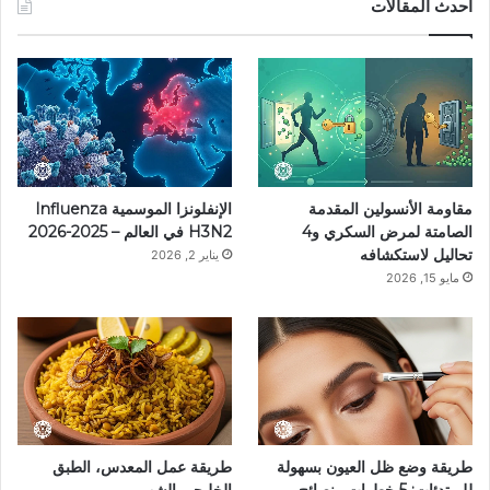
س
ن
س
ل
i
أحدث المقالات
ب
ت
ت
ق
k
و
ي
ق
ر
T
ك
ر
ر
ا
o
ي
ا
م
k
مقاومة الأنسولين المقدمة
الإنفلونزا الموسمية Influenza
س
م
الصامتة لمرض السكري و4
H3N2 في العالم – 2025-2026
تحاليل لاستكشافه
يناير 2, 2026
ت
مايو 15, 2026
طريقة وضع ظل العيون بسهولة
طريقة عمل المعدس، الطبق