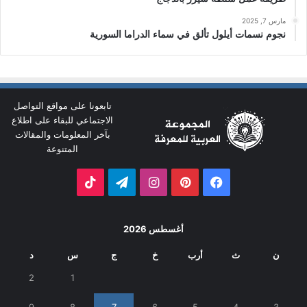
مارس 7, 2025
نجوم نسمات أيلول تألق في سماء الدراما السورية
تابعونا على مواقع التواصل
الاجتماعي للبقاء على اطلاع
بآخر المعلومات والمقالات
المتنوعة
فيسبوك
بينتيريست
انستقرام
تيلقرام
‫TikTok
أغسطس 2026
ن
ث
أرب
خ
ج
س
د
2
1