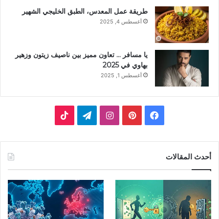
طريقة عمل المعدس، الطبق الخليجي الشهير
أغسطس 4, 2025
يا مسافر … تعاون مميز بين ناصيف زيتون وزهير
بهاوي في 2025
أغسطس 1, 2025
ف
ب
ا
ت
ي
ي
ن
ي
T
س
ن
س
ل
i
أحدث المقالات
ب
ت
ت
ق
k
و
ي
ق
ر
T
ك
ر
ر
ا
o