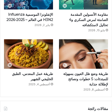
ي
ا
م
k
مقاومة الأنسولين المقدمة
الإنفلونزا الموسمية Influenza
س
م
الصامتة لمرض السكري و4
H3N2 في العالم – 2025-2026
تحاليل لاستكشافه
يناير 2, 2026
ت
مايو 15, 2026
طريقة وضع ظل العيون بسهولة
طريقة عمل المعدس، الطبق
للمبتدئات: 5 خطوات ونصائح
الخليجي الشهير
لإطلالة جذابة
أغسطس 4, 2025
أغسطس 8, 2025
مقالات رائجة