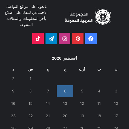
تابعونا على مواقع التواصل
الاجتماعي للبقاء على اطلاع
بآخر المعلومات والمقالات
المتنوعة
فيسبوك
بينتيريست
انستقرام
تيلقرام
‫TikTok
أغسطس 2026
ن
ث
أرب
خ
ج
س
د
2
1
9
8
7
6
5
4
3
16
15
14
13
12
11
10
23
22
21
20
19
18
17
30
29
28
27
26
25
24