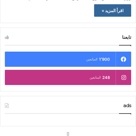
اقرأ المزيد »
تابعنا
1٬900
المتابعين
248
المتابعين
ads