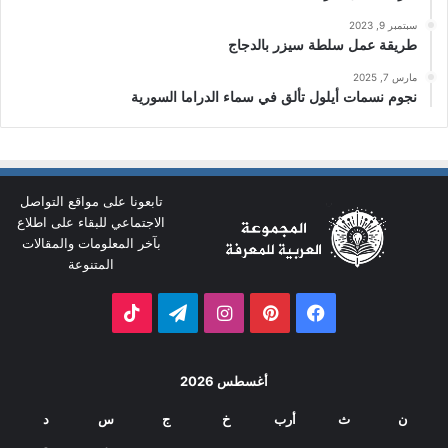
سبتمبر 9, 2023
طريقة عمل سلطة سيزر بالدجاج
مارس 7, 2025
نجوم نسمات أيلول تألق في سماء الدراما السورية
تابعونا على مواقع التواصل
الاجتماعي للبقاء على اطلاع
بآخر المعلومات والمقالات
المتنوعة
فيسبوك
بينتيريست
انستقرام
تيلقرام
‫TikTok
أغسطس 2026
ن
ث
أرب
خ
ج
س
د