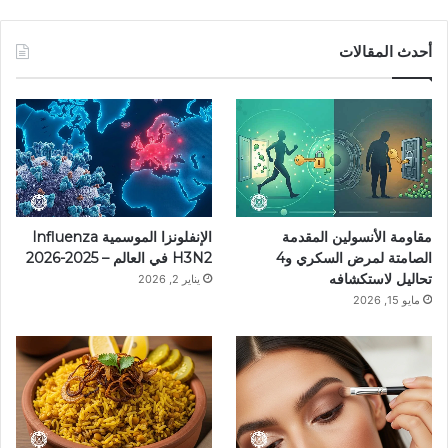
ي
ي
ن
ي
T
س
ن
س
ل
i
أحدث المقالات
ب
ت
ت
ق
k
و
ي
ق
ر
T
ك
ر
ر
ا
o
ي
ا
م
k
مقاومة الأنسولين المقدمة
الإنفلونزا الموسمية Influenza
س
م
الصامتة لمرض السكري و4
H3N2 في العالم – 2025-2026
تحاليل لاستكشافه
يناير 2, 2026
ت
مايو 15, 2026