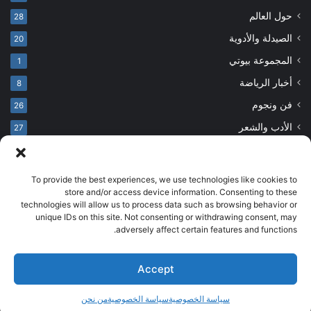
حول العالم
28
الصيدلة والأدوية
20
المجموعة بيوتي
1
أخبار الرياضة
8
فن ونجوم
26
الأدب والشعر
27
To provide the best experiences, we use technologies like cookies to
© حقوق النشر 2026، جميع الحقوق محفوظة
store and/or access device information. Consenting to these
technologies will allow us to process data such as browsing behavior or
developed by salehsounbol.com
unique IDs on this site. Not consenting or withdrawing consent, may
الرئيسية
من نحن
إخلاء مسؤولية
اتصل بنا
سياسة الخصوصية
adversely affect certain features and functions.
انضم لفريقنا
Accept
فيسبوك
بينتيريست
انستقرام
تيلقرام
‫TikTok
سياسة الخصوصية
سياسة الخصوصية
من نحن