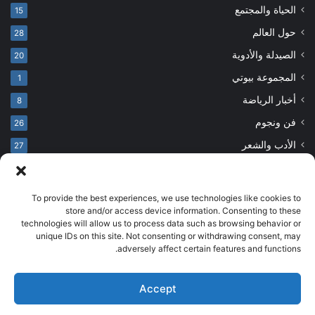
الحياة والمجتمع
15
حول العالم
28
الصيدلة والأدوية
20
المجموعة بيوتي
1
أخبار الرياضة
8
فن ونجوم
26
الأدب والشعر
27
To provide the best experiences, we use technologies like cookies to
© حقوق النشر 2026، جميع الحقوق محفوظة
store and/or access device information. Consenting to these
technologies will allow us to process data such as browsing behavior or
developed by salehsounbol.com
unique IDs on this site. Not consenting or withdrawing consent, may
الرئيسية
من نحن
إخلاء مسؤولية
اتصل بنا
سياسة الخصوصية
adversely affect certain features and functions.
انضم لفريقنا
Accept
فيسبوك
بينتيريست
انستقرام
تيلقرام
‫TikTok