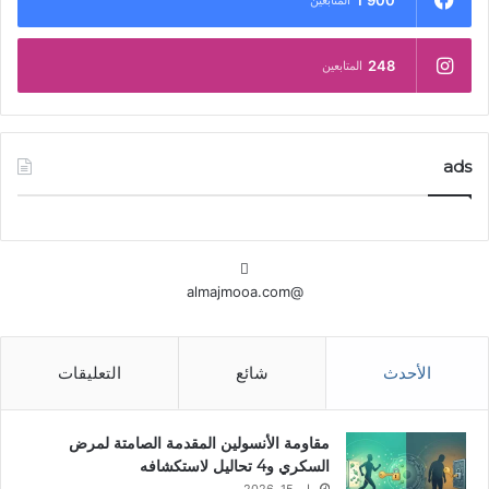
1٬900
المتابعين
248
المتابعين
ads
@almajmooa.com
الأحدث
شائع
التعليقات
مقاومة الأنسولين المقدمة الصامتة لمرض
السكري و4 تحاليل لاستكشافه