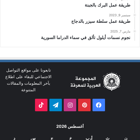
طريقة عمل البرك بالجبنة
سبتمبر 9, 2023
طريقة عمل سلطة سيزر بالدجاج
مارس 7, 2025
نجوم نسمات أيلول تألق في سماء الدراما السورية
تابعونا على مواقع التواصل
الاجتماعي للبقاء على اطلاع
بآخر المعلومات والمقالات
المتنوعة
فيسبوك
بينتيريست
انستقرام
تيلقرام
‫TikTok
أغسطس 2026
ن
ث
أرب
خ
ج
س
د