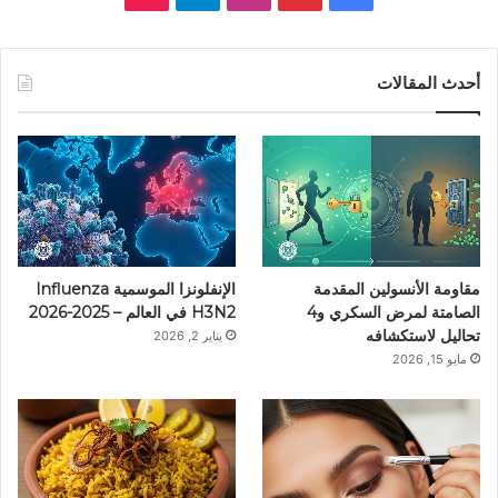
ي
ي
ن
ي
T
س
ن
س
ل
i
أحدث المقالات
ب
ت
ت
ق
k
و
ي
ق
ر
T
ك
ر
ر
ا
o
ي
ا
م
k
مقاومة الأنسولين المقدمة
الإنفلونزا الموسمية Influenza
س
م
الصامتة لمرض السكري و4
H3N2 في العالم – 2025-2026
تحاليل لاستكشافه
يناير 2, 2026
ت
مايو 15, 2026