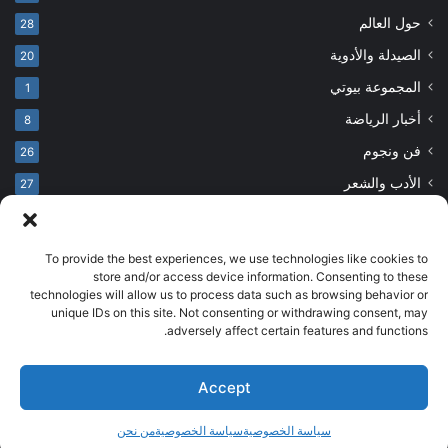
حول العالم
28
الصيدلة والأدوية
20
المجموعة بيوتي
1
أخبار الرياضة
8
فن ونجوم
26
الأدب والشعر
27
To provide the best experiences, we use technologies like cookies to
© حقوق النشر 2026، جميع الحقوق محفوظة
store and/or access device information. Consenting to these
technologies will allow us to process data such as browsing behavior or
developed by salehsounbol.com
unique IDs on this site. Not consenting or withdrawing consent, may
الرئيسية
من نحن
إخلاء مسؤولية
اتصل بنا
سياسة الخصوصية
adversely affect certain features and functions.
انضم لفريقنا
Accept
فيسبوك
بينتيريست
انستقرام
تيلقرام
‫TikTok
سياسة الخصوصية
سياسة الخصوصية
من نحن