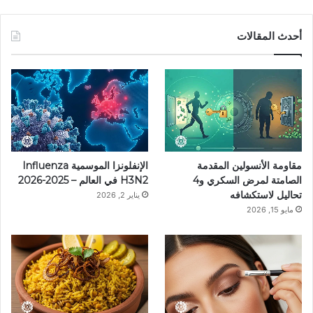
ي
ي
ن
ي
T
س
ن
س
ل
i
أحدث المقالات
ب
ت
ت
ق
k
و
ي
ق
ر
T
ك
ر
ر
ا
o
ي
ا
م
k
مقاومة الأنسولين المقدمة
الإنفلونزا الموسمية Influenza
س
م
الصامتة لمرض السكري و4
H3N2 في العالم – 2025-2026
تحاليل لاستكشافه
يناير 2, 2026
ت
مايو 15, 2026