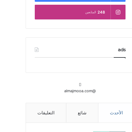
248
المتابعين
ads
@almajmooa.com
الأحدث
شائع
التعليقات