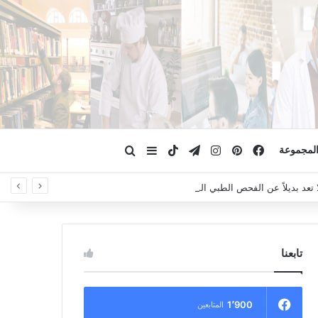
فيسبوك
بينتيريست
انستقرام
تيلقرام
‫TikTok
ابحث عن
إضافة عمود جانبي
لمجموعة
لا تعد بديلاً عن الفحص الطبي السريري، دائمًا استشر الطبيب.
تابعنا
1٬900
المتابعين