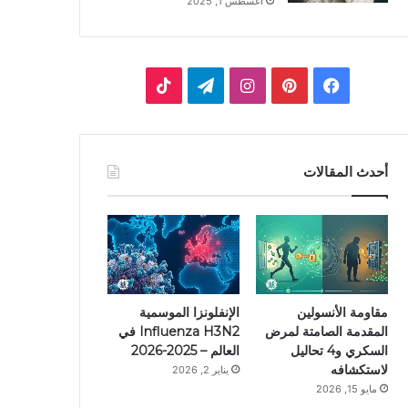
أغسطس 1, 2025
ف
ب
ا
ت
ي
ي
ن
ي
T
س
ن
س
ل
i
أحدث المقالات
ب
ت
ت
ق
k
و
ي
ق
ر
T
ك
ر
ر
ا
o
ي
ا
م
k
مقاومة الأنسولين
الإنفلونزا الموسمية
المقدمة الصامتة لمرض
Influenza H3N2 في
س
م
السكري و4 تحاليل
العالم – 2025-2026
لاستكشافه
يناير 2, 2026
ت
مايو 15, 2026