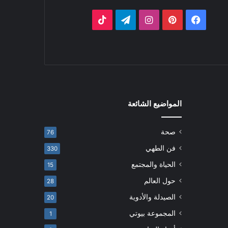
فيسبوك
بينتيريست
انستقرام
تيلقرام
‫TikTok
المواضيع الشائعة
صحة
76
فن الطهي
330
الحياة والمجتمع
15
حول العالم
28
الصيدلة والأدوية
20
المجموعة بيوتي
1