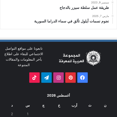
سبتمبر 9, 2023
طريقة عمل سلطة سيزر بالدجاج
مارس 7, 2025
نجوم نسمات أيلول تألق في سماء الدراما السورية
تابعونا على مواقع التواصل
الاجتماعي للبقاء على اطلاع
بآخر المعلومات والمقالات
المتنوعة
فيسبوك
بينتيريست
انستقرام
تيلقرام
‫TikTok
أغسطس 2026
ن
ث
أرب
خ
ج
س
د
2
1