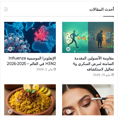
س
ن
س
ل
i
أحدث المقالات
ب
ت
ت
ق
k
و
ي
ق
ر
T
ك
ر
ر
ا
o
ي
ا
م
k
مقاومة الأنسولين المقدمة
الإنفلونزا الموسمية Influenza
س
م
الصامتة لمرض السكري و4
H3N2 في العالم – 2025-2026
تحاليل لاستكشافه
يناير 2, 2026
ت
مايو 15, 2026