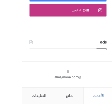
248
المتابعين
ads
@almajmooa.com
الأحدث
شائع
التعليقات