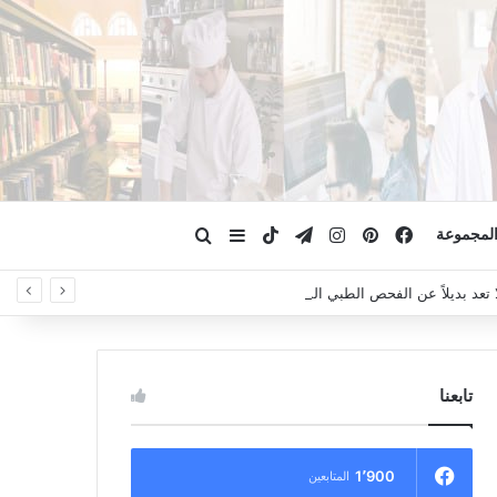
فيسبوك
بينتيريست
انستقرام
تيلقرام
‫TikTok
ابحث عن
إضافة عمود جانبي
لمجموعة
لا تعد بديلاً عن الفحص الطبي السريري، دائمًا استشر الطبيب.
تابعنا
1٬900
المتابعين