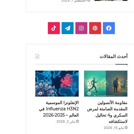
أغسطس 1, 2025
ف
ب
ا
ت
ي
ي
ن
ي
T
س
ن
س
ل
i
أحدث المقالات
ب
ت
ت
ق
k
و
ي
ق
ر
T
ك
ر
ر
ا
o
ي
ا
م
k
مقاومة الأنسولين
الإنفلونزا الموسمية
المقدمة الصامتة لمرض
Influenza H3N2 في
س
م
السكري و4 تحاليل
العالم – 2025-2026
لاستكشافه
يناير 2, 2026
ت
مايو 15, 2026