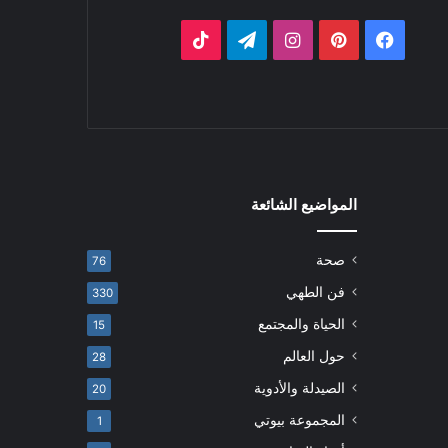
فيسبوك
بينتيريست
انستقرام
تيلقرام
‫TikTok
المواضيع الشائعة
صحة
76
فن الطهي
330
الحياة والمجتمع
15
حول العالم
28
الصيدلة والأدوية
20
المجموعة بيوتي
1