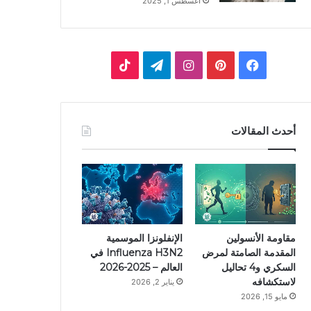
أغسطس 1, 2025
ف
ب
ا
ت
ي
ي
ن
ي
T
س
ن
س
ل
i
أحدث المقالات
ب
ت
ت
ق
k
و
ي
ق
ر
T
ك
ر
ر
ا
o
ي
ا
م
k
مقاومة الأنسولين
الإنفلونزا الموسمية
المقدمة الصامتة لمرض
Influenza H3N2 في
س
م
السكري و4 تحاليل
العالم – 2025-2026
لاستكشافه
يناير 2, 2026
ت
مايو 15, 2026