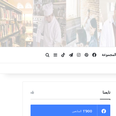
فيسبوك
بينتيريست
انستقرام
تيلقرام
‫TikTok
ابحث عن
إضافة عمود جانبي
لمجموعة
تابعنا
1٬900
المتابعين