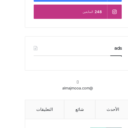
248
المتابعين
ads
@almajmooa.com
الأحدث
شائع
التعليقات