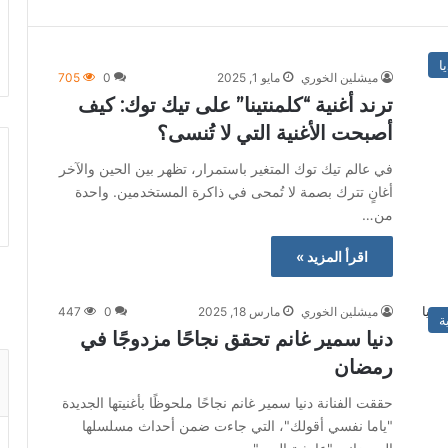
ا
ميشلين الخوري
مايو 1, 2025
0
705
ترند أغنية “كلمنتينا” على تيك توك: كيف
أصبحت الأغنية التي لا تُنسى؟
في عالم تيك توك المتغير باستمرار، تظهر بين الحين والآخر
أغانٍ تترك بصمة لا تُمحى في ذاكرة المستخدمين. واحدة
من…
اقرأ المزيد »
ميشلين الخوري
مارس 18, 2025
0
447
ة
دنيا سمير غانم تحقق نجاحًا مزدوجًا في
رمضان
حققت الفنانة دنيا سمير غانم نجاحًا ملحوظًا بأغنيتها الجديدة
"ياما نفسي أقولك"، التي جاءت ضمن أحداث مسلسلها