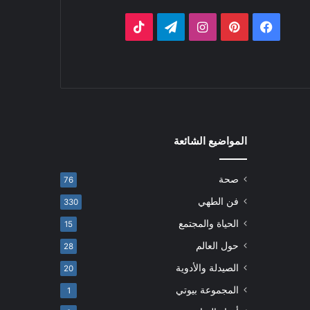
فيسبوك
بينتيريست
انستقرام
تيلقرام
‫TikTok
المواضيع الشائعة
صحة
76
فن الطهي
330
الحياة والمجتمع
15
حول العالم
28
الصيدلة والأدوية
20
المجموعة بيوتي
1