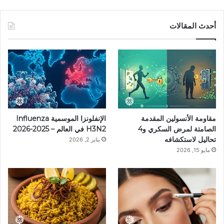
ي
ي
ن
ي
T
س
ن
س
ل
i
أحدث المقالات
ب
ت
ت
ق
k
و
ي
ق
ر
T
ك
ر
ر
ا
o
ي
ا
م
k
مقاومة الأنسولين المقدمة
الإنفلونزا الموسمية Influenza
س
م
الصامتة لمرض السكري و4
H3N2 في العالم – 2025-2026
تحاليل لاستكشافه
يناير 2, 2026
ت
مايو 15, 2026