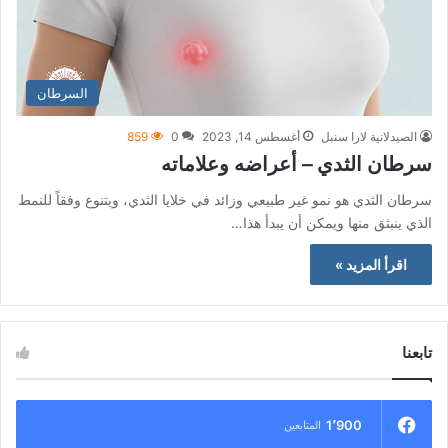
السرطان
الصيدلانية لارا سنبل
أغسطس 14, 2023
0
859
سرطان الثدي – أعراضه وعلاماته
سرطان الثدي هو نمو غير طبيعي وزائد في خلايا الثدي، ويتنوع وفقاً للنمط
الذي ينبثق منها ويمكن أن يبدأ هذا…
اقرأ المزيد »
تابعنا
1٬900
المتابعين