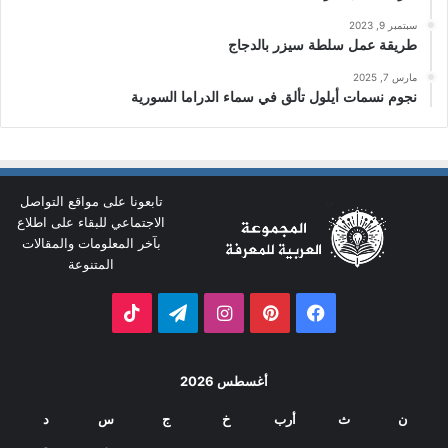
سبتمبر 9, 2023
طريقة عمل سلطة سيزر بالدجاج
مارس 7, 2025
نجوم نسمات أيلول تألق في سماء الدراما السورية
تابعونا على مواقع التواصل
الاجتماعي للبقاء على اطلاع
بآخر المعلومات والمقالات
المتنوعة
فيسبوك
بينتيريست
انستقرام
تيلقرام
‫TikTok
أغسطس 2026
ن
ث
أرب
خ
ج
س
د