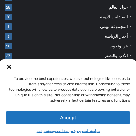
حول العالم
28
الصيدلة والأدوية
20
المجموعة بيوتي
1
أخبار الرياضة
8
فن ونجوم
26
الأدب والشعر
27
To provide the best experiences, we use technologies like cookies to
© حقوق النشر 2026، جميع الحقوق محفوظة
store and/or access device information. Consenting to these
technologies will allow us to process data such as browsing behavior or
developed by salehsounbol.com
unique IDs on this site. Not consenting or withdrawing consent, may
الرئيسية
من نحن
إخلاء مسؤولية
اتصل بنا
سياسة الخصوصية
adversely affect certain features and functions.
انضم لفريقنا
Accept
فيسبوك
بينتيريست
انستقرام
تيلقرام
‫TikTok
سياسة الخصوصية
سياسة الخصوصية
من نحن