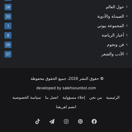
حول العالم
28
الصيدلة والأدوية
20
المجموعة بيوتي
1
أخبار الرياضة
8
فن ونجوم
26
الأدب والشعر
27
© حقوق النشر 2026، جميع الحقوق محفوظة
developed by salehsounbol.com
الرئيسية
من نحن
إخلاء مسؤولية
اتصل بنا
سياسة الخصوصية
انضم لفريقنا
فيسبوك
بينتيريست
انستقرام
تيلقرام
‫TikTok