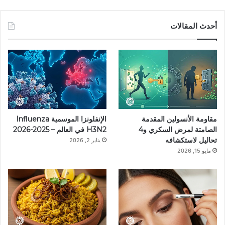
ي
ي
ن
ي
T
س
ن
س
ل
i
أحدث المقالات
ب
ت
ت
ق
k
و
ي
ق
ر
T
ك
ر
ر
ا
o
ي
ا
م
k
مقاومة الأنسولين المقدمة
الإنفلونزا الموسمية Influenza
س
م
الصامتة لمرض السكري و4
H3N2 في العالم – 2025-2026
تحاليل لاستكشافه
يناير 2, 2026
ت
مايو 15, 2026