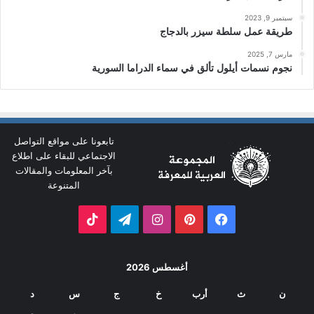
سبتمبر 9, 2023
طريقة عمل سلطة سيزر بالدجاج
مارس 7, 2025
نجوم نسمات أيلول تألق في سماء الدراما السورية
تابعونا على مواقع التواصل
الاجتماعي للبقاء على اطلاع
بآخر المعلومات والمقالات
المتنوعة
فيسبوك
بينتيريست
انستقرام
تيلقرام
‫TikTok
أغسطس 2026
ن
ث
أرب
خ
ج
س
د