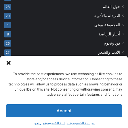
حول العالم
28
الصيدلة والأدوية
20
المجموعة بيوتي
1
أخبار الرياضة
8
فن ونجوم
26
الأدب والشعر
27
To provide the best experiences, we use technologies like cookies to
© حقوق النشر 2026، جميع الحقوق محفوظة
store and/or access device information. Consenting to these
technologies will allow us to process data such as browsing behavior or
developed by salehsounbol.com
unique IDs on this site. Not consenting or withdrawing consent, may
الرئيسية
من نحن
إخلاء مسؤولية
اتصل بنا
سياسة الخصوصية
adversely affect certain features and functions.
انضم لفريقنا
Accept
فيسبوك
بينتيريست
انستقرام
تيلقرام
‫TikTok
سياسة الخصوصية
سياسة الخصوصية
من نحن