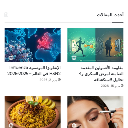
ي
ي
ن
ي
T
س
ن
س
ل
i
أحدث المقالات
ب
ت
ت
ق
k
و
ي
ق
ر
T
ك
ر
ر
ا
o
ي
ا
م
k
مقاومة الأنسولين المقدمة
الإنفلونزا الموسمية Influenza
س
م
الصامتة لمرض السكري و4
H3N2 في العالم – 2025-2026
تحاليل لاستكشافه
يناير 2, 2026
ت
مايو 15, 2026