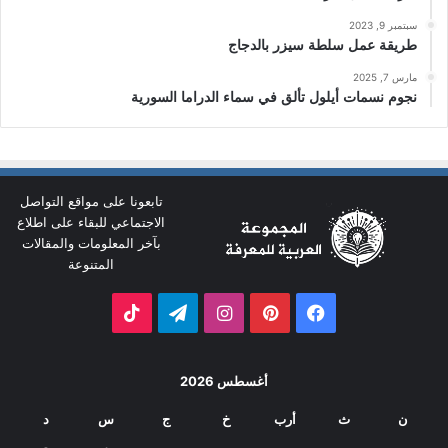
سبتمبر 9, 2023
طريقة عمل سلطة سيزر بالدجاج
مارس 7, 2025
نجوم نسمات أيلول تألق في سماء الدراما السورية
تابعونا على مواقع التواصل
الاجتماعي للبقاء على اطلاع
بآخر المعلومات والمقالات
المتنوعة
فيسبوك
بينتيريست
انستقرام
تيلقرام
‫TikTok
أغسطس 2026
ن
ث
أرب
خ
ج
س
د