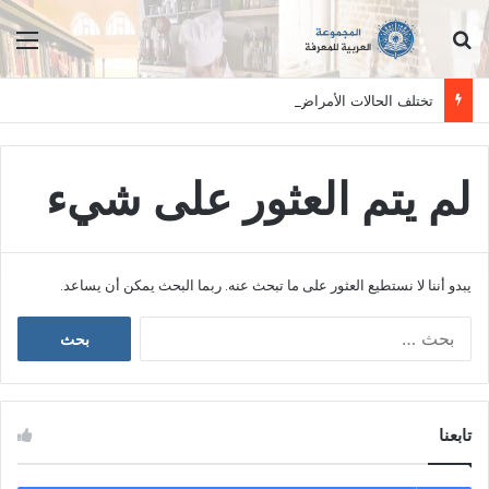
ابحث عن
الق
تختلف الحالات الأمراض بين الأفراد وتستلزم فحصاً سريرياً دقيقاً. المعلومات الواردة في هذا الموقع تهدف إلى التثقيف والتوعية فقط، ولا تعد بديلاً عن الفحص الطبي السريري، دائمًا استشر الطبيب.
لم يتم العثور على شيء
يبدو أننا لا نستطيع العثور على ما تبحث عنه. ربما البحث يمكن أن يساعد.
ا
ل
ب
ح
ث
تابعنا
ع
ن
: