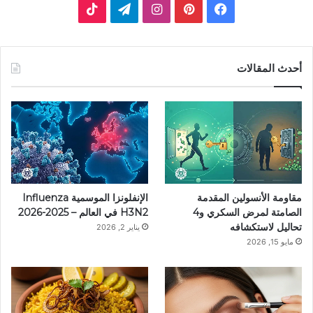
ف
ب
ا
ت
ي
ي
ن
ي
T
س
ن
س
ل
i
أحدث المقالات
ب
ت
ت
ق
k
و
ي
ق
ر
T
ك
ر
ر
ا
o
ي
ا
م
k
مقاومة الأنسولين المقدمة
الإنفلونزا الموسمية Influenza
س
م
الصامتة لمرض السكري و4
H3N2 في العالم – 2025-2026
تحاليل لاستكشافه
يناير 2, 2026
ت
مايو 15, 2026