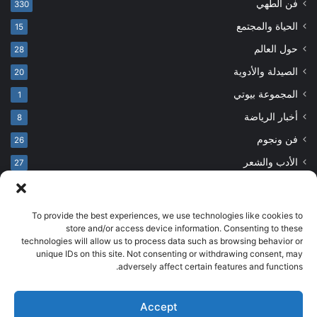
فن الطهي
330
الحياة والمجتمع
15
حول العالم
28
الصيدلة والأدوية
20
المجموعة بيوتي
1
أخبار الرياضة
8
فن ونجوم
26
الأدب والشعر
27
To provide the best experiences, we use technologies like cookies to
© حقوق النشر 2026، جميع الحقوق محفوظة
store and/or access device information. Consenting to these
technologies will allow us to process data such as browsing behavior or
developed by salehsounbol.com
unique IDs on this site. Not consenting or withdrawing consent, may
الرئيسية
من نحن
إخلاء مسؤولية
اتصل بنا
سياسة الخصوصية
adversely affect certain features and functions.
انضم لفريقنا
Accept