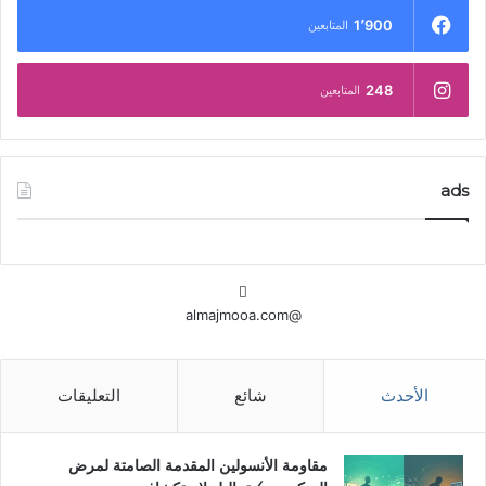
1٬900
المتابعين
248
المتابعين
ads
@almajmooa.com
الأحدث
شائع
التعليقات
مقاومة الأنسولين المقدمة الصامتة لمرض