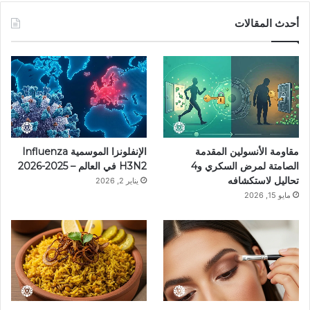
س
ن
س
ل
i
أحدث المقالات
ب
ت
ت
ق
k
و
ي
ق
ر
T
ك
ر
ر
ا
o
ي
ا
م
k
مقاومة الأنسولين المقدمة
الإنفلونزا الموسمية Influenza
س
م
الصامتة لمرض السكري و4
H3N2 في العالم – 2025-2026
تحاليل لاستكشافه
يناير 2, 2026
ت
مايو 15, 2026