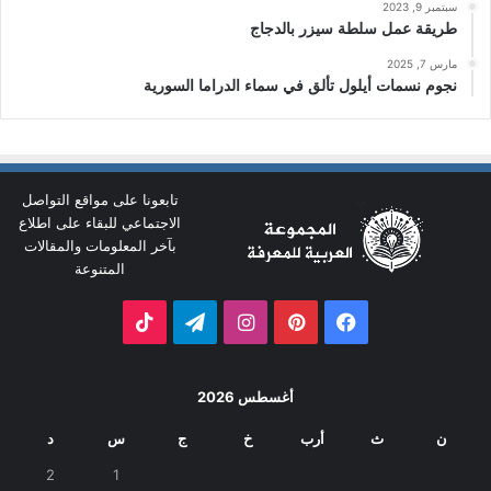
سبتمبر 9, 2023
طريقة عمل سلطة سيزر بالدجاج
مارس 7, 2025
نجوم نسمات أيلول تألق في سماء الدراما السورية
تابعونا على مواقع التواصل
الاجتماعي للبقاء على اطلاع
بآخر المعلومات والمقالات
المتنوعة
فيسبوك
بينتيريست
انستقرام
تيلقرام
‫TikTok
أغسطس 2026
ن
ث
أرب
خ
ج
س
د
2
1