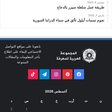
سبتمبر 9, 2023
طريقة عمل سلطة سيزر بالدجاج
مارس 7, 2025
نجوم نسمات أيلول تألق في سماء الدراما السورية
تابعونا على مواقع التواصل
الاجتماعي للبقاء على اطلاع
بآخر المعلومات والمقالات
المتنوعة
فيسبوك
بينتيريست
انستقرام
تيلقرام
‫TikTok
أغسطس 2026
ن
ث
أرب
خ
ج
س
د
2
1