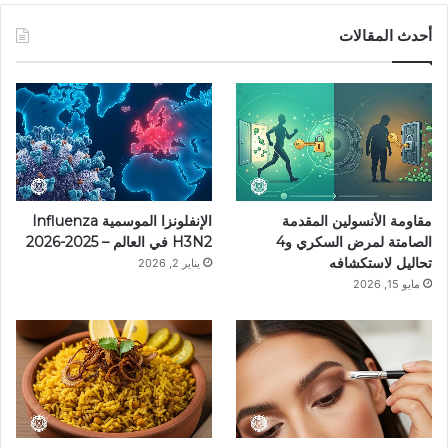
س
ن
س
ل
i
أحدث المقالات
ب
ت
ت
ق
k
و
ي
ق
ر
T
ك
ر
ر
ا
o
ي
ا
م
k
مقاومة الأنسولين المقدمة
الإنفلونزا الموسمية Influenza
س
م
الصامتة لمرض السكري و4
H3N2 في العالم – 2025-2026
تحاليل لاستكشافه
يناير 2, 2026
ت
مايو 15, 2026