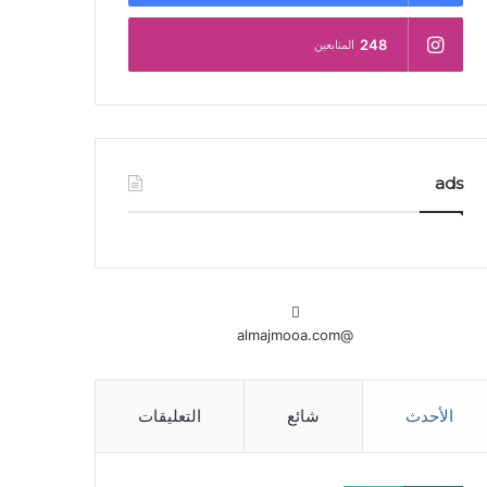
248
المتابعين
ads
@almajmooa.com
الأحدث
شائع
التعليقات