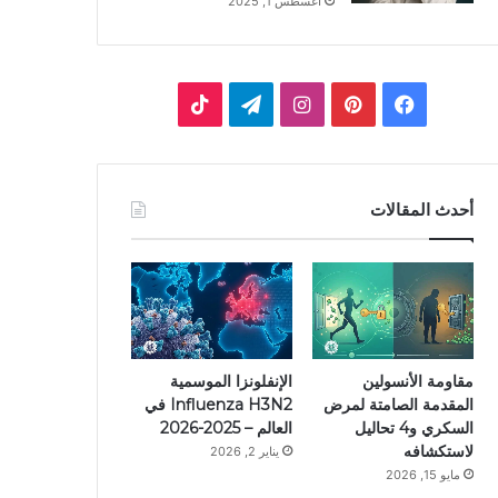
أغسطس 1, 2025
ف
ب
ا
ت
ي
ي
ن
ي
T
س
ن
س
ل
i
أحدث المقالات
ب
ت
ت
ق
k
و
ي
ق
ر
T
ك
ر
ر
ا
o
ي
ا
م
k
مقاومة الأنسولين
الإنفلونزا الموسمية
المقدمة الصامتة لمرض
Influenza H3N2 في
س
م
السكري و4 تحاليل
العالم – 2025-2026
لاستكشافه
يناير 2, 2026
ت
مايو 15, 2026