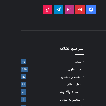
فيسبوك
بينتيريست
انستقرام
تيلقرام
‫TikTok
المواضيع الشائعة
صحة
76
فن الطهي
330
الحياة والمجتمع
15
حول العالم
28
الصيدلة والأدوية
20
المجموعة بيوتي
1