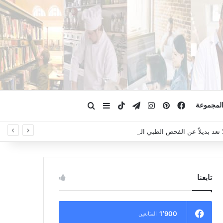
فيسبوك
بينتيريست
انستقرام
تيلقرام
‫TikTok
ابحث عن
إضافة عمود جانبي
لمجموعة
لا تعد بديلاً عن الفحص الطبي السريري، دائمًا استشر الطبيب.
تابعنا
1٬900
المتابعين