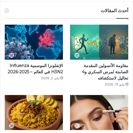
س
ن
س
ل
i
أحدث المقالات
ب
ت
ت
ق
k
و
ي
ق
ر
T
ك
ر
ر
ا
o
ي
ا
م
k
مقاومة الأنسولين المقدمة
الإنفلونزا الموسمية Influenza
س
م
الصامتة لمرض السكري و4
H3N2 في العالم – 2025-2026
تحاليل لاستكشافه
يناير 2, 2026
ت
مايو 15, 2026