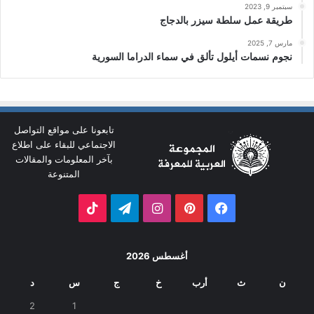
سبتمبر 9, 2023
طريقة عمل سلطة سيزر بالدجاج
مارس 7, 2025
نجوم نسمات أيلول تألق في سماء الدراما السورية
تابعونا على مواقع التواصل
الاجتماعي للبقاء على اطلاع
بآخر المعلومات والمقالات
المتنوعة
فيسبوك
بينتيريست
انستقرام
تيلقرام
‫TikTok
أغسطس 2026
ن
ث
أرب
خ
ج
س
د
2
1