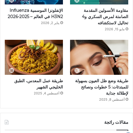
ي
ا
م
k
مقاومة الأنسولين المقدمة
الإنفلونزا الموسمية Influenza
س
م
الصامتة لمرض السكري و4
H3N2 في العالم – 2025-2026
تحاليل لاستكشافه
يناير 2, 2026
ت
مايو 15, 2026
طريقة وضع ظل العيون بسهولة
طريقة عمل المعدس، الطبق
للمبتدئات: 5 خطوات ونصائح
الخليجي الشهير
لإطلالة جذابة
أغسطس 4, 2025
أغسطس 8, 2025
مقالات رائجة