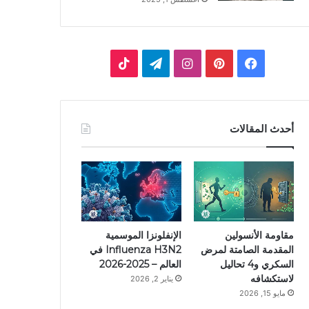
ف
ب
ا
ت
ي
ي
ن
ي
T
س
ن
س
ل
i
أحدث المقالات
ب
ت
ت
ق
k
و
ي
ق
ر
T
ك
ر
ر
ا
o
ي
ا
م
k
مقاومة الأنسولين
الإنفلونزا الموسمية
المقدمة الصامتة لمرض
Influenza H3N2 في
س
م
السكري و4 تحاليل
العالم – 2025-2026
لاستكشافه
يناير 2, 2026
ت
مايو 15, 2026