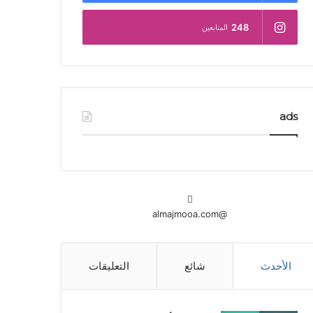
248
المتابعين
ads
@almajmooa.com
الأحدث
شائع
التعليقات