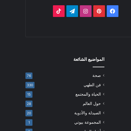
فيسبوك
بينتيريست
انستقرام
تيلقرام
‫TikTok
المواضيع الشائعة
صحة
76
فن الطهي
330
الحياة والمجتمع
15
حول العالم
28
الصيدلة والأدوية
20
المجموعة بيوتي
1