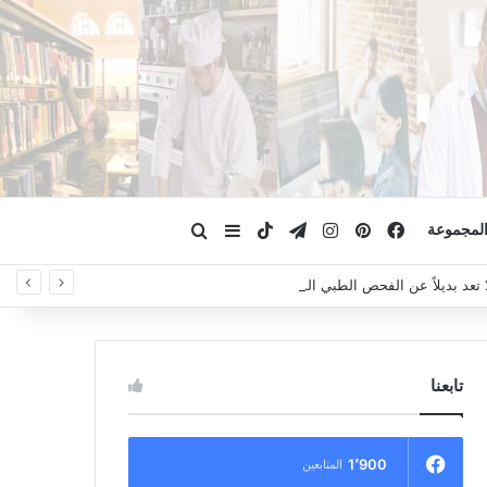
فيسبوك
بينتيريست
انستقرام
تيلقرام
‫TikTok
ابحث عن
إضافة عمود جانبي
لمجموعة
لا تعد بديلاً عن الفحص الطبي السريري، دائمًا استشر الطبيب.
تابعنا
1٬900
المتابعين