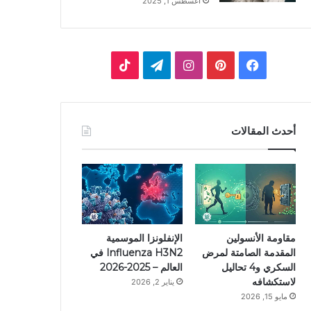
أغسطس 1, 2025
ف
ب
ا
ت
ي
ي
ن
ي
T
س
ن
س
ل
i
أحدث المقالات
ب
ت
ت
ق
k
و
ي
ق
ر
T
ك
ر
ر
ا
o
ي
ا
م
k
مقاومة الأنسولين
الإنفلونزا الموسمية
المقدمة الصامتة لمرض
Influenza H3N2 في
س
م
السكري و4 تحاليل
العالم – 2025-2026
لاستكشافه
يناير 2, 2026
ت
مايو 15, 2026