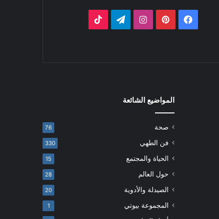
فيسبوك
بينتيريست
انستقرام
تيلقرام
‫TikTok
المواضيع الشائعة
صحة
76
فن الطهي
330
الحياة والمجتمع
15
حول العالم
28
الصيدلة والأدوية
20
المجموعة بيوتي
1