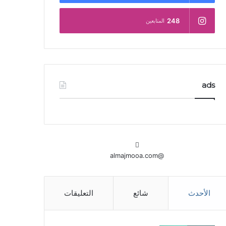
248
المتابعين
ads
@almajmooa.com
الأحدث
شائع
التعليقات