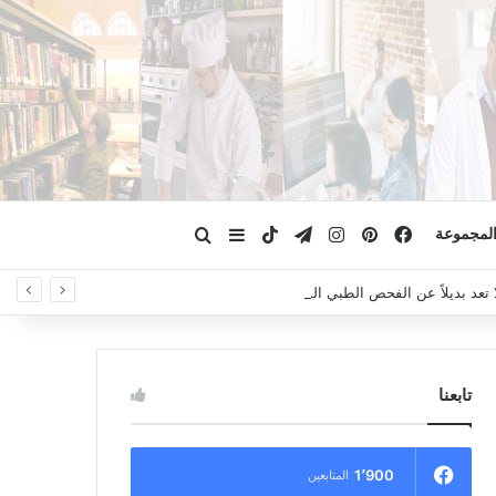
فيسبوك
بينتيريست
انستقرام
تيلقرام
‫TikTok
ابحث عن
إضافة عمود جانبي
لمجموعة
لا تعد بديلاً عن الفحص الطبي السريري، دائمًا استشر الطبيب.
تابعنا
1٬900
المتابعين