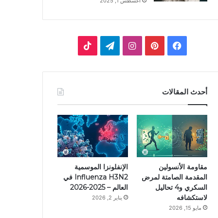
أغسطس 1, 2025
ف
ب
ا
ت
ي
ي
ن
ي
T
س
ن
س
ل
i
أحدث المقالات
ب
ت
ت
ق
k
و
ي
ق
ر
T
ك
ر
ر
ا
o
ي
ا
م
k
مقاومة الأنسولين
الإنفلونزا الموسمية
المقدمة الصامتة لمرض
Influenza H3N2 في
س
م
السكري و4 تحاليل
العالم – 2025-2026
لاستكشافه
يناير 2, 2026
ت
مايو 15, 2026