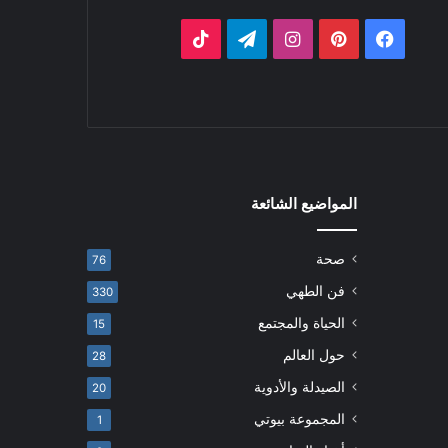
فيسبوك
بينتيريست
انستقرام
تيلقرام
‫TikTok
المواضيع الشائعة
صحة
76
فن الطهي
330
الحياة والمجتمع
15
حول العالم
28
الصيدلة والأدوية
20
المجموعة بيوتي
1