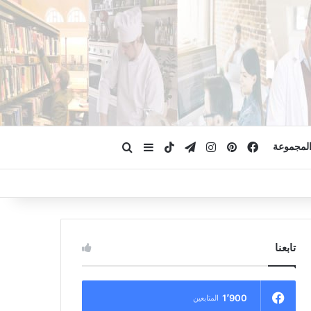
فيسبوك
بينتيريست
انستقرام
تيلقرام
‫TikTok
ابحث عن
إضافة عمود جانبي
لمجموعة
تابعنا
1٬900
المتابعين