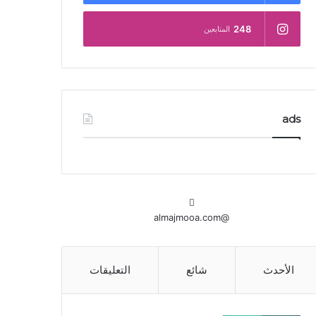
248
المتابعين
ads
@almajmooa.com
الأحدث
شائع
التعليقات