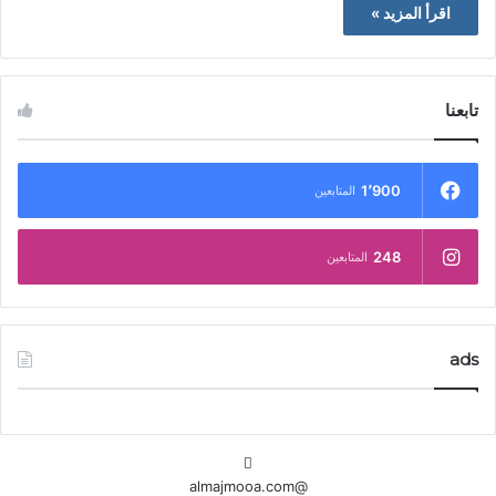
اقرأ المزيد »
تابعنا
1٬900
المتابعين
248
المتابعين
ads
@almajmooa.com