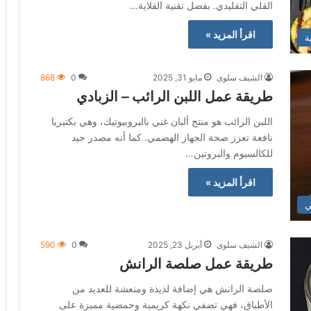
القلي التقليدي. بفضل تقنية القلاية…
اقرأ المزيد »
ة
الشيف سلوى
مايو 31, 2025
0
868
طريقة عمل اللبن الرائب – الزبادي
اللبن الرائب هو منتج ألبان غني بالبروبيوتيك، وهي بكتيريا
نافعة تعزز صحة الجهاز الهضمي. كما أنه مصدر جيد
للكالسيوم والبروتين…
اقرأ المزيد »
ي
الشيف سلوى
أبريل 23, 2025
0
590
طريقة عمل صلصة الرانش
صلصة الرانش هي إضافة لذيذة ومنعشة للعديد من
الأطباق، فهي تضفي نكهة كريمية وحمضية مميزة على