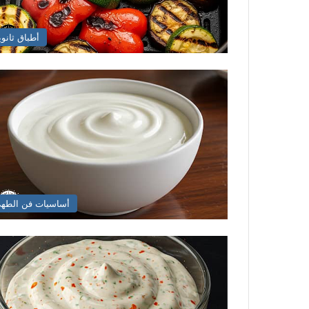
أطباق ثانوي
أساسيات فن الطه