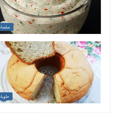
صلصا
حلويا