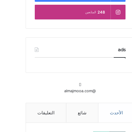
248
المتابعين
ads
@almajmooa.com
الأحدث
شائع
التعليقات