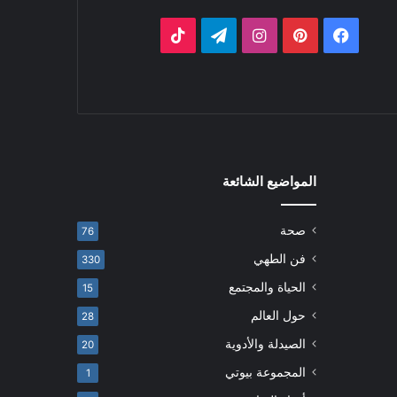
فيسبوك
بينتيريست
انستقرام
تيلقرام
‫TikTok
المواضيع الشائعة
صحة
76
فن الطهي
330
الحياة والمجتمع
15
حول العالم
28
الصيدلة والأدوية
20
المجموعة بيوتي
1