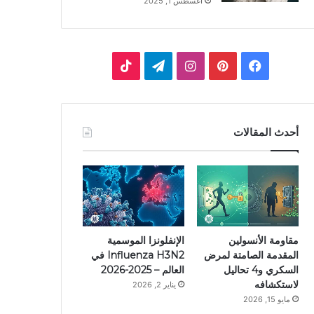
أغسطس 1, 2025
ف
ب
ا
ت
ي
ي
ن
ي
T
س
ن
س
ل
i
أحدث المقالات
ب
ت
ت
ق
k
و
ي
ق
ر
T
ك
ر
ر
ا
o
ي
ا
م
k
مقاومة الأنسولين
الإنفلونزا الموسمية
المقدمة الصامتة لمرض
Influenza H3N2 في
س
م
السكري و4 تحاليل
العالم – 2025-2026
لاستكشافه
يناير 2, 2026
ت
مايو 15, 2026