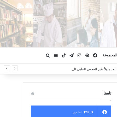
فيسبوك
بينتيريست
انستقرام
تيلقرام
‫TikTok
ابحث عن
إضافة عمود جانبي
لمجموعة
لا تعد بديلاً عن الفحص الطبي السريري، دائمًا استشر الطبيب.
تابعنا
1٬900
المتابعين