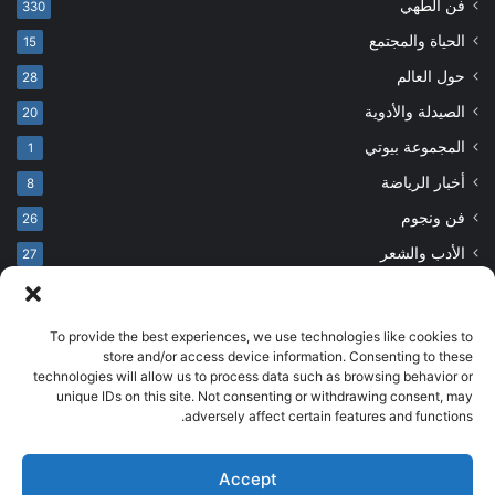
فن الطهي
330
الحياة والمجتمع
15
حول العالم
28
الصيدلة والأدوية
20
المجموعة بيوتي
1
أخبار الرياضة
8
فن ونجوم
26
الأدب والشعر
27
To provide the best experiences, we use technologies like cookies to
© حقوق النشر 2026، جميع الحقوق محفوظة
store and/or access device information. Consenting to these
technologies will allow us to process data such as browsing behavior or
developed by salehsounbol.com
unique IDs on this site. Not consenting or withdrawing consent, may
الرئيسية
من نحن
إخلاء مسؤولية
اتصل بنا
سياسة الخصوصية
adversely affect certain features and functions.
انضم لفريقنا
Accept