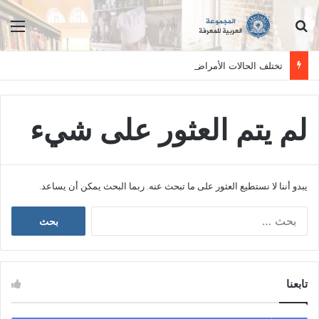
ابحث عن
الق
تختلف الحالات الأمراض بين الأفراد وتستلزم فحصاً سريرياً دقيقاً. المعلومات الواردة في هذا الموقع تهدف إلى التثقيف والتوعية فقط، ولا تعد بديلاً عن الفحص الطبي السريري، دائمًا استشر الطبيب.
لم يتم العثور على شيء
يبدو أننا لا نستطيع العثور على ما تبحث عنه. ربما البحث يمكن أن يساعد.
ا
ل
ب
ح
ث
تابعنا
ع
ن
: