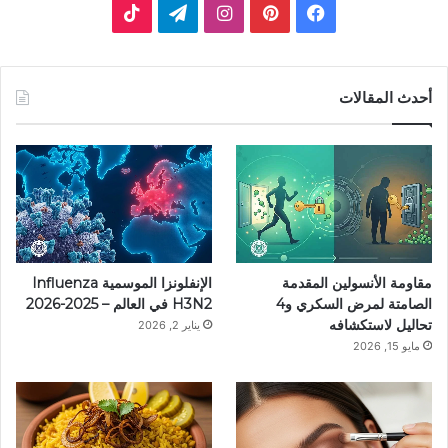
ف
ب
ا
ت
ي
ي
ن
ي
T
س
ن
س
ل
i
أحدث المقالات
ب
ت
ت
ق
k
و
ي
ق
ر
T
ك
ر
ر
ا
o
ي
ا
م
k
مقاومة الأنسولين المقدمة
الإنفلونزا الموسمية Influenza
س
م
الصامتة لمرض السكري و4
H3N2 في العالم – 2025-2026
تحاليل لاستكشافه
يناير 2, 2026
ت
مايو 15, 2026