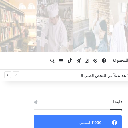
فيسبوك
بينتيريست
انستقرام
تيلقرام
‫TikTok
ابحث عن
إضافة عمود جانبي
لمجموعة
لا تعد بديلاً عن الفحص الطبي السريري، دائمًا استشر الطبيب.
تابعنا
1٬900
المتابعين