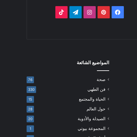
فيسبوك
بينتيريست
انستقرام
تيلقرام
‫TikTok
المواضيع الشائعة
صحة
76
فن الطهي
330
الحياة والمجتمع
15
حول العالم
28
الصيدلة والأدوية
20
المجموعة بيوتي
1