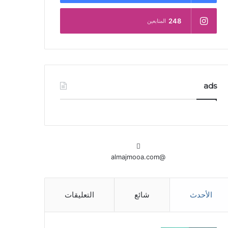
248
المتابعين
ads
@almajmooa.com
الأحدث
شائع
التعليقات