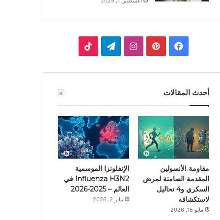
أغسطس 1, 2025
ف
ب
ا
ت
ي
ي
ن
ي
T
س
ن
س
ل
i
أحدث المقالات
ب
ت
ت
ق
k
و
ي
ق
ر
T
ك
ر
ر
ا
o
ي
ا
م
k
مقاومة الأنسولين
الإنفلونزا الموسمية
المقدمة الصامتة لمرض
Influenza H3N2 في
س
م
السكري و4 تحاليل
العالم – 2025-2026
لاستكشافه
يناير 2, 2026
ت
مايو 15, 2026