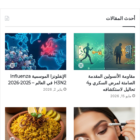
ي
ي
ن
ي
T
س
ن
س
ل
i
أحدث المقالات
ب
ت
ت
ق
k
و
ي
ق
ر
T
ك
ر
ر
ا
o
ي
ا
م
k
مقاومة الأنسولين المقدمة
الإنفلونزا الموسمية Influenza
س
م
الصامتة لمرض السكري و4
H3N2 في العالم – 2025-2026
تحاليل لاستكشافه
يناير 2, 2026
ت
مايو 15, 2026