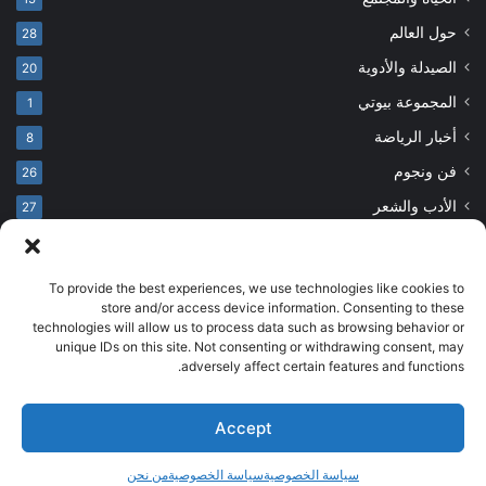
حول العالم
28
الصيدلة والأدوية
20
المجموعة بيوتي
1
أخبار الرياضة
8
فن ونجوم
26
الأدب والشعر
27
To provide the best experiences, we use technologies like cookies to
© حقوق النشر 2026، جميع الحقوق محفوظة
store and/or access device information. Consenting to these
technologies will allow us to process data such as browsing behavior or
developed by salehsounbol.com
unique IDs on this site. Not consenting or withdrawing consent, may
الرئيسية
من نحن
إخلاء مسؤولية
اتصل بنا
سياسة الخصوصية
adversely affect certain features and functions.
انضم لفريقنا
Accept
فيسبوك
بينتيريست
انستقرام
تيلقرام
‫TikTok
سياسة الخصوصية
سياسة الخصوصية
من نحن