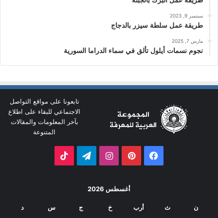
سبتمبر 9, 2023
طريقة عمل سلطة سيزر بالدجاج
مارس 7, 2025
نجوم نسمات أيلول تألق في سماء الدراما السورية
تابعونا على مواقع التواصل
الاجتماعي للبقاء على اطلاع
بآخر المعلومات والمقالات
المتنوعة
فيسبوك
بينتيريست
انستقرام
تيلقرام
‫TikTok
أغسطس 2026
ن
ث
أرب
خ
ج
س
د