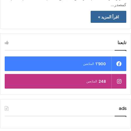
كمصدر…
اقرأ المزيد »
تابعنا
1٬900
المتابعين
248
المتابعين
ads