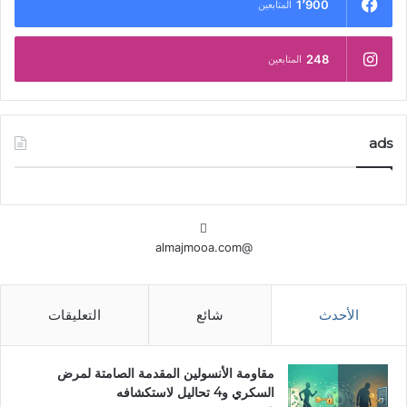
1٬900
المتابعين
248
المتابعين
ads
@almajmooa.com
الأحدث
شائع
التعليقات
مقاومة الأنسولين المقدمة الصامتة لمرض
السكري و4 تحاليل لاستكشافه