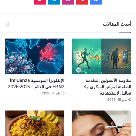
ي
ي
ن
ي
T
س
ن
س
ل
i
أحدث المقالات
ب
ت
ت
ق
k
و
ي
ق
ر
T
ك
ر
ر
ا
o
ي
ا
م
k
مقاومة الأنسولين المقدمة
الإنفلونزا الموسمية Influenza
س
م
الصامتة لمرض السكري و4
H3N2 في العالم – 2025-2026
تحاليل لاستكشافه
يناير 2, 2026
ت
مايو 15, 2026