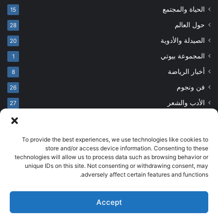
الحياة والمجتمع
15
حول العالم
28
الصيدلة والأدوية
20
المجموعة بيوتي
1
أخبار الرياضة
8
فن ونجوم
26
الأدب والشعر
27
To provide the best experiences, we use technologies like cookies to
© حقوق النشر 2026، جميع الحقوق محفوظة
store and/or access device information. Consenting to these
technologies will allow us to process data such as browsing behavior or
developed by salehsounbol.com
unique IDs on this site. Not consenting or withdrawing consent, may
الرئيسية
من نحن
إخلاء مسؤولية
اتصل بنا
سياسة الخصوصية
adversely affect certain features and functions.
انضم لفريقنا
Accept
فيسبوك
بينتيريست
انستقرام
تيلقرام
‫TikTok