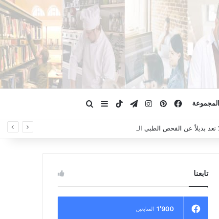
فيسبوك
بينتيريست
انستقرام
تيلقرام
‫TikTok
ابحث عن
إضافة عمود جانبي
لمجموعة
لا تعد بديلاً عن الفحص الطبي السريري، دائمًا استشر الطبيب.
تابعنا
1٬900
المتابعين