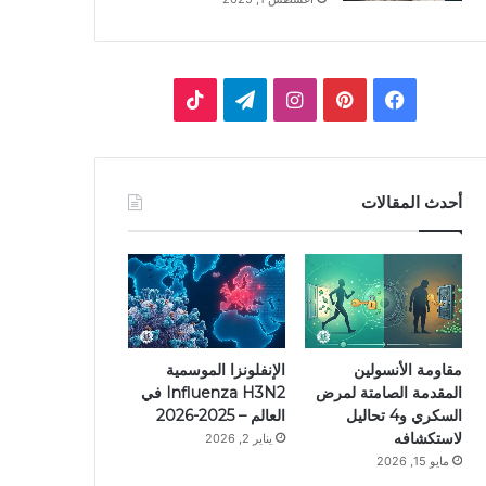
ف
ب
ا
ت
ي
ي
ن
ي
T
س
ن
س
ل
i
أحدث المقالات
ب
ت
ت
ق
k
و
ي
ق
ر
T
ك
ر
ر
ا
o
ي
ا
م
k
مقاومة الأنسولين
الإنفلونزا الموسمية
المقدمة الصامتة لمرض
Influenza H3N2 في
س
م
السكري و4 تحاليل
العالم – 2025-2026
لاستكشافه
يناير 2, 2026
ت
مايو 15, 2026