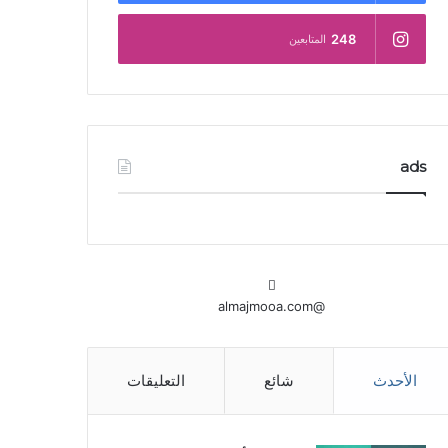
248
المتابعين
ads
@almajmooa.com
الأحدث
شائع
التعليقات