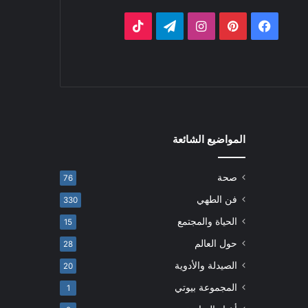
فيسبوك
بينتيريست
انستقرام
تيلقرام
‫TikTok
المواضيع الشائعة
صحة
76
فن الطهي
330
الحياة والمجتمع
15
حول العالم
28
الصيدلة والأدوية
20
المجموعة بيوتي
1