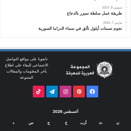
سبتمبر 9, 2023
طريقة عمل سلطة سيزر بالدجاج
مارس 7, 2025
نجوم نسمات أيلول تألق في سماء الدراما السورية
تابعونا على مواقع التواصل
الاجتماعي للبقاء على اطلاع
بآخر المعلومات والمقالات
المتنوعة
فيسبوك
بينتيريست
انستقرام
تيلقرام
‫TikTok
أغسطس 2026
ن
ث
أرب
خ
ج
س
د