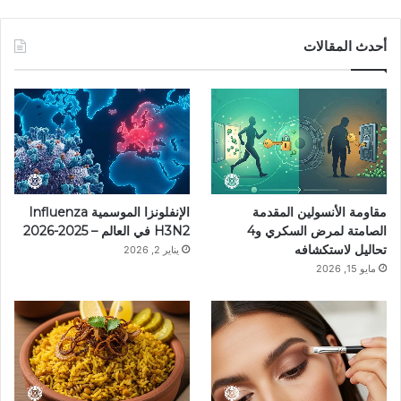
ي
ي
ن
ي
T
س
ن
س
ل
i
أحدث المقالات
ب
ت
ت
ق
k
و
ي
ق
ر
T
ك
ر
ر
ا
o
ي
ا
م
k
مقاومة الأنسولين المقدمة
الإنفلونزا الموسمية Influenza
س
م
الصامتة لمرض السكري و4
H3N2 في العالم – 2025-2026
تحاليل لاستكشافه
يناير 2, 2026
ت
مايو 15, 2026