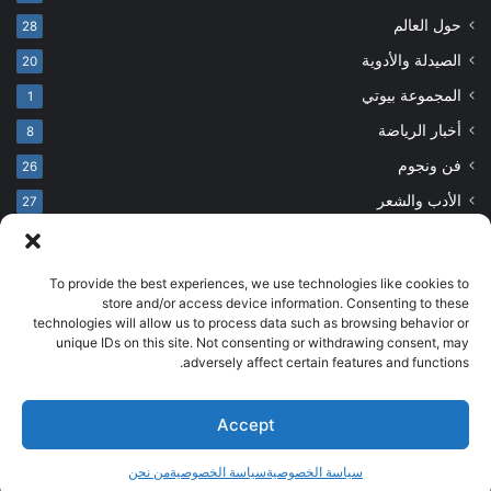
حول العالم
28
الصيدلة والأدوية
20
المجموعة بيوتي
1
أخبار الرياضة
8
فن ونجوم
26
الأدب والشعر
27
To provide the best experiences, we use technologies like cookies to
© حقوق النشر 2026، جميع الحقوق محفوظة
store and/or access device information. Consenting to these
technologies will allow us to process data such as browsing behavior or
developed by salehsounbol.com
unique IDs on this site. Not consenting or withdrawing consent, may
الرئيسية
من نحن
إخلاء مسؤولية
اتصل بنا
سياسة الخصوصية
adversely affect certain features and functions.
انضم لفريقنا
Accept
فيسبوك
بينتيريست
انستقرام
تيلقرام
‫TikTok
سياسة الخصوصية
سياسة الخصوصية
من نحن