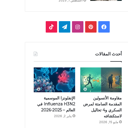
أغسطس 1, 2025
ف
ب
ا
ت
ي
ي
ن
ي
T
س
ن
س
ل
i
أحدث المقالات
ب
ت
ت
ق
k
و
ي
ق
ر
T
ك
ر
ر
ا
o
ي
ا
م
k
مقاومة الأنسولين
الإنفلونزا الموسمية
المقدمة الصامتة لمرض
Influenza H3N2 في
س
م
السكري و4 تحاليل
العالم – 2025-2026
لاستكشافه
يناير 2, 2026
ت
مايو 15, 2026