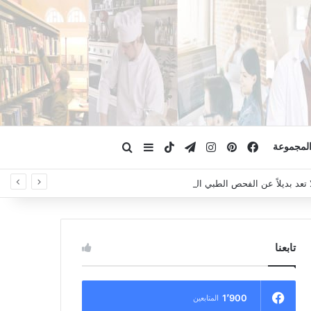
فيسبوك
بينتيريست
انستقرام
تيلقرام
‫TikTok
ابحث عن
إضافة عمود جانبي
لمجموعة
لا تعد بديلاً عن الفحص الطبي السريري، دائمًا استشر الطبيب.
تابعنا
1٬900
المتابعين