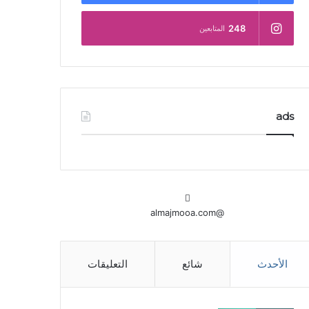
248
المتابعين
ads
@almajmooa.com
الأحدث
شائع
التعليقات