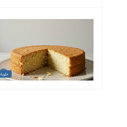
حلويا