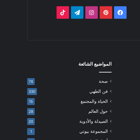
فيسبوك
بينتيريست
انستقرام
تيلقرام
‫TikTok
المواضيع الشائعة
صحة
76
فن الطهي
330
الحياة والمجتمع
15
حول العالم
28
الصيدلة والأدوية
20
المجموعة بيوتي
1