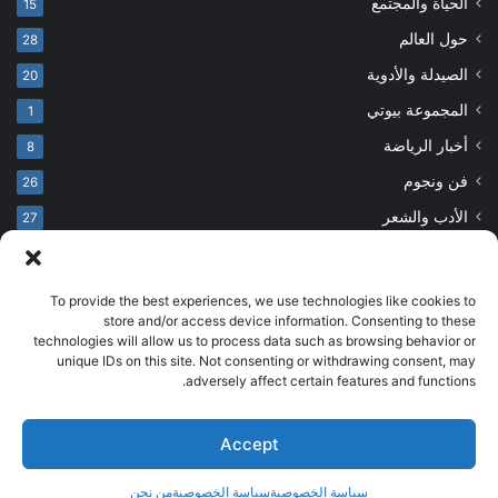
الحياة والمجتمع
15
حول العالم
28
الصيدلة والأدوية
20
المجموعة بيوتي
1
أخبار الرياضة
8
فن ونجوم
26
الأدب والشعر
27
To provide the best experiences, we use technologies like cookies to
© حقوق النشر 2026، جميع الحقوق محفوظة
store and/or access device information. Consenting to these
technologies will allow us to process data such as browsing behavior or
developed by salehsounbol.com
unique IDs on this site. Not consenting or withdrawing consent, may
الرئيسية
من نحن
إخلاء مسؤولية
اتصل بنا
سياسة الخصوصية
adversely affect certain features and functions.
انضم لفريقنا
Accept
فيسبوك
بينتيريست
انستقرام
تيلقرام
‫TikTok
سياسة الخصوصية
سياسة الخصوصية
من نحن