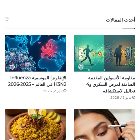
ي
ي
ن
ي
T
س
ن
س
ل
i
أحدث المقالات
ب
ت
ت
ق
k
و
ي
ق
ر
T
ك
ر
ر
ا
o
ي
ا
م
k
مقاومة الأنسولين المقدمة
الإنفلونزا الموسمية Influenza
س
م
الصامتة لمرض السكري و4
H3N2 في العالم – 2025-2026
تحاليل لاستكشافه
يناير 2, 2026
ت
مايو 15, 2026