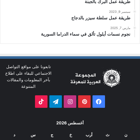
طريقة عمل البرك بالجبنة
سبتمبر 9, 2023
طريقة عمل سلطة سيزر بالدجاج
مارس 7, 2025
نجوم نسمات أيلول تألق في سماء الدراما السورية
تابعونا على مواقع التواصل
الاجتماعي للبقاء على اطلاع
بآخر المعلومات والمقالات
المتنوعة
فيسبوك
بينتيريست
انستقرام
تيلقرام
‫TikTok
أغسطس 2026
ن
ث
أرب
خ
ج
س
د