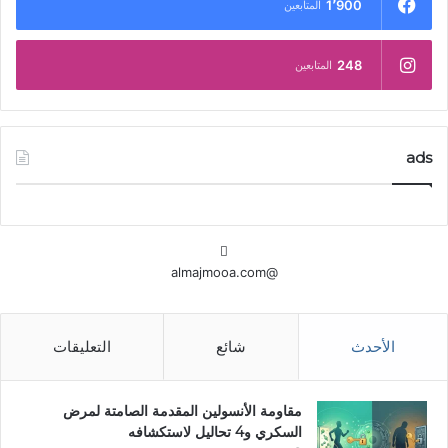
1٬900
المتابعين
248
المتابعين
ads
@almajmooa.com
الأحدث
شائع
التعليقات
مقاومة الأنسولين المقدمة الصامتة لمرض
السكري و4 تحاليل لاستكشافه