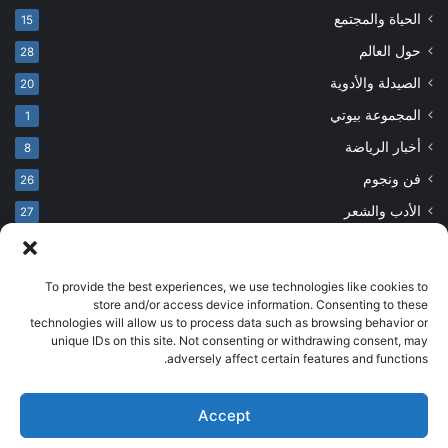
الحياة والمجتمع
15
حول العالم
28
الصيدلة والأدوية
20
المجموعة بيوتي
1
أخبار الرياضة
8
فن ونجوم
26
الأدب والشعر
27
To provide the best experiences, we use technologies like cookies to
© حقوق النشر 2026، جميع الحقوق محفوظة
store and/or access device information. Consenting to these
technologies will allow us to process data such as browsing behavior or
developed by salehsounbol.com
unique IDs on this site. Not consenting or withdrawing consent, may
الرئيسية
من نحن
إخلاء مسؤولية
اتصل بنا
سياسة الخصوصية
adversely affect certain features and functions.
انضم لفريقنا
Accept
فيسبوك
بينتيريست
انستقرام
تيلقرام
‫TikTok