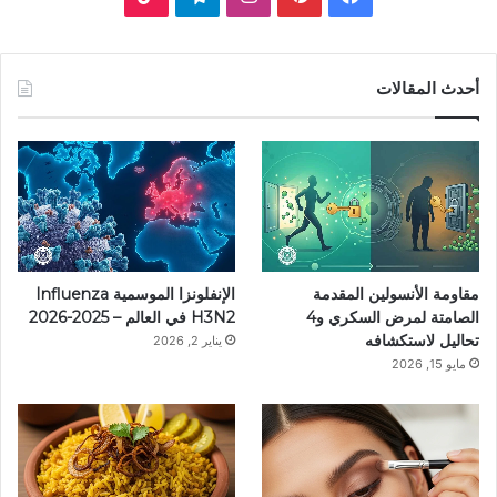
ي
ي
ن
ي
T
س
ن
س
ل
i
أحدث المقالات
ب
ت
ت
ق
k
و
ي
ق
ر
T
ك
ر
ر
ا
o
ي
ا
م
k
مقاومة الأنسولين المقدمة
الإنفلونزا الموسمية Influenza
س
م
الصامتة لمرض السكري و4
H3N2 في العالم – 2025-2026
تحاليل لاستكشافه
يناير 2, 2026
ت
مايو 15, 2026