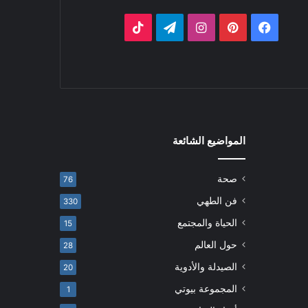
فيسبوك
بينتيريست
انستقرام
تيلقرام
‫TikTok
المواضيع الشائعة
صحة
76
فن الطهي
330
الحياة والمجتمع
15
حول العالم
28
الصيدلة والأدوية
20
المجموعة بيوتي
1