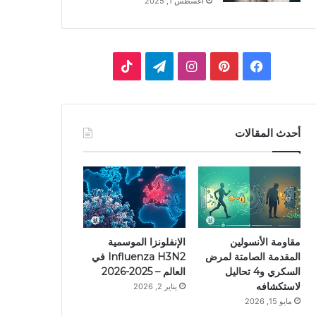
أغسطس 1, 2025
ف
ب
ا
ت
ي
ي
ن
ي
T
س
ن
س
ل
i
أحدث المقالات
ب
ت
ت
ق
k
و
ي
ق
ر
T
ك
ر
ر
ا
o
ي
ا
م
k
مقاومة الأنسولين
الإنفلونزا الموسمية
المقدمة الصامتة لمرض
Influenza H3N2 في
س
م
السكري و4 تحاليل
العالم – 2025-2026
لاستكشافه
يناير 2, 2026
ت
مايو 15, 2026