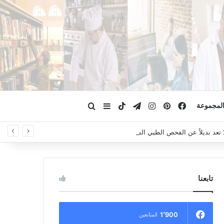
فيسبوك
بينتيريست
انستقرام
تيلقرام
‫TikTok
ابحث عن
إضافة عمود جانبي
لمجموعة
لا تعد بديلاً عن الفحص الطبي السريري، دائمًا استشر الطبيب.
تابعنا
1٬900
المتابعين