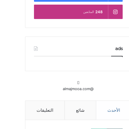
248
المتابعين
ads
@almajmooa.com
الأحدث
شائع
التعليقات